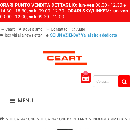
ORARI PUNTO VENDITA DETTAGLIO:
lun-ven
08.30 - 12.30 e
14.30 - 18.30;
sab
. 09.00 -12.30 |
ORARI
SKY/LINKEM
:
lun-ven
.
09.00 - 12.00;
sab
09.30 - 12.00
Ceart
Dove siamo
Contattaci
Aiuto
location_on
Iscriviti alla newsletter
SEI UN AZIENDA? Vai al sito a dedicato
email-newsletter
0
MENU
chevron_right
chevron_right
chevron_right
chevron_right
ILLUMINAZIONE
ILLUMINAZIONE DA INTERNO
DIMMER STRIP LED