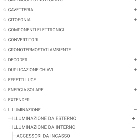
CAVETTERIA
add
CITOFONIA
add
COMPONENTI ELETTRONICI
CONVERTITORI
CRONOTERMOSTATI AMBIENTE
DECODER
add
DUPLICAZIONE CHIAVI
add
EFFETTI LUCE
ENERGIA SOLARE
add
EXTENDER
ILLUMINAZIONE
remove
ILLUMINAZIONE DA ESTERNO
add
ILLUMINAZIONE DA INTERNO
remove
ACCESSORI DA INCASSO