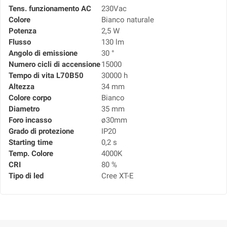
Tens. funzionamento AC
230Vac
Colore
Bianco naturale
Potenza
2,5 W
Flusso
130 lm
Angolo di emissione
30 °
Numero cicli di accensione
15000
Tempo di vita L70B50
30000 h
Altezza
34 mm
Colore corpo
Bianco
Diametro
35 mm
Foro incasso
ø30mm
Grado di protezione
IP20
Starting time
0,2 s
Temp. Colore
4000K
CRI
80 %
Tipo di led
Cree XT-E