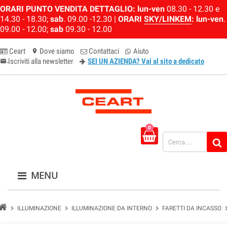
ORARI PUNTO VENDITA DETTAGLIO:
lun-ven
08.30 - 12.30 e
14.30 - 18.30;
sab
. 09.00 -12.30 |
ORARI
SKY/LINKEM
:
lun-ven
.
09.00 - 12.00;
sab
09.30 - 12.00
Ceart
Dove siamo
Contattaci
Aiuto
location_on
Iscriviti alla newsletter
SEI UN AZIENDA? Vai al sito a dedicato
email-newsletter
0
MENU
chevron_right
chevron_right
chevron_right
chevron
ILLUMINAZIONE
ILLUMINAZIONE DA INTERNO
FARETTI DA INCASSO