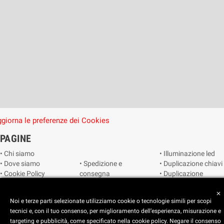
giorna le preferenze dei Cookies
PAGINE
• Chi siamo
• Illuminazione led
• Dove siamo
• Spedizione e
• Duplicazione chiavi
• Cookie Policy
consegna
• Duplicazione
• Privacy Policy
• Condizioni di
radiocomandi e
• Reimposta le
vendita
telecomandi
close
Noi e terze parti selezionate utilizziamo cookie o tecnologie simili per scopi
preferenze dei
• Catalogo
• Smart home
tecnici e, con il tuo consenso, per miglioramento dell’esperienza, misurazione e
cookie
• Video sorveglianza
targeting e pubblicità, come specificato nella cookie policy. Negare il consenso