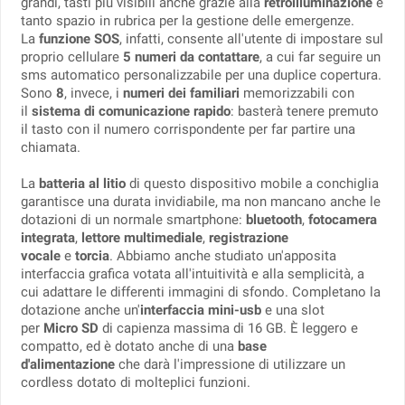
grandi, tasti più visibili anche grazie alla
retroilluminazione
e
tanto spazio in rubrica per la gestione delle emergenze.
La
funzione SOS
, infatti, consente all'utente di impostare sul
proprio cellulare
5 numeri da contattare
, a cui far seguire un
sms automatico personalizzabile per una duplice copertura.
Sono
8
, invece, i
numeri dei familiari
memorizzabili con
il
sistema di comunicazione rapido
: basterà tenere premuto
il tasto con il numero corrispondente per far partire una
chiamata.
La
batteria al litio
di questo dispositivo mobile a conchiglia
garantisce una durata invidiabile, ma non mancano anche le
dotazioni di un normale smartphone:
bluetooth
,
fotocamera
integrata
,
lettore multimediale
,
registrazione
vocale
e
torcia
. Abbiamo anche studiato un'apposita
interfaccia grafica votata all'intuitività e alla semplicità, a
cui adattare le differenti immagini di sfondo. Completano la
dotazione anche un'
interfaccia mini-usb
e una slot
per
Micro SD
di capienza massima di 16 GB. È leggero e
compatto, ed è dotato anche di una
base
d'alimentazione
che darà l'impressione di utilizzare un
cordless dotato di molteplici funzioni.