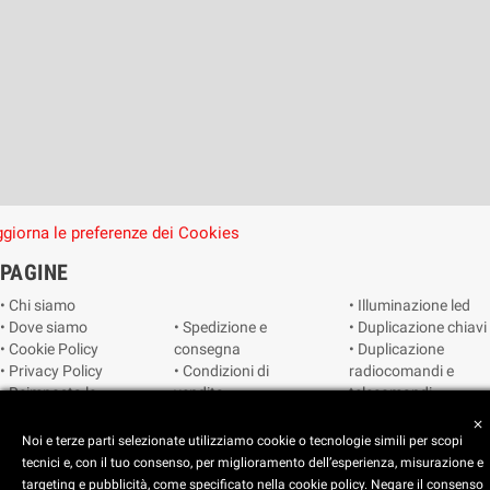
giorna le preferenze dei Cookies
PAGINE
• Chi siamo
• Illuminazione led
• Dove siamo
• Spedizione e
• Duplicazione chiavi
• Cookie Policy
consegna
• Duplicazione
• Privacy Policy
• Condizioni di
radiocomandi e
• Reimposta le
vendita
telecomandi
preferenze dei
• Catalogo
• Smart home
close
cookie
• Video sorveglianza
Noi e terze parti selezionate utilizziamo cookie o tecnologie simili per scopi
tecnici e, con il tuo consenso, per miglioramento dell’esperienza, misurazione e
targeting e pubblicità, come specificato nella cookie policy. Negare il consenso