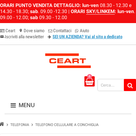
ORARI PUNTO VENDITA DETTAGLIO:
lun-ven
08.30 - 12.30 e
14.30 - 18.30;
sab
. 09.00 -12.30 |
ORARI
SKY/LINKEM
:
lun-ven
.
09.00 - 12.00;
sab
09.30 - 12.00
Ceart
Dove siamo
Contattaci
Aiuto
location_on
Iscriviti alla newsletter
SEI UN AZIENDA? Vai al sito a dedicato
email-newsletter
0
MENU
chevron_right
chevron_right
TELEFONIA
TELEFONO CELLULARE A CONCHIGLIA