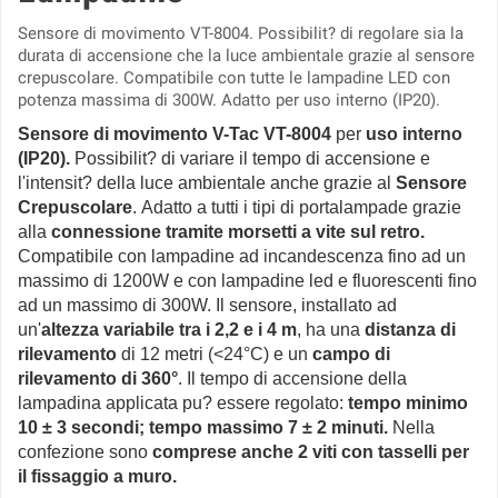
Sensore di movimento VT-8004. Possibilit? di regolare sia la
durata di accensione che la luce ambientale grazie al sensore
crepuscolare. Compatibile con tutte le lampadine LED con
potenza massima di 300W. Adatto per uso interno (IP20).
Sensore di movimento V-Tac VT-8004
per
uso interno
(IP20).
Possibilit? di variare il tempo di accensione e
l'intensit? della luce ambientale
anche grazie al
Sensore
Crepuscolare
.
Adatto a tutti i tipi di portalampade grazie
alla
connessione tramite morsetti a vite sul retro.
Compatibile con lampadine ad incandescenza fino ad un
massimo di 1200W e con lampadine led e fluorescenti fino
ad un massimo di 300W. Il sensore, installato ad
un'
altezza variabile tra i 2,2 e i 4 m
, ha una
distanza di
rilevamento
di 12 metri (<24°C)
e un
campo di
rilevamento di 360°
. Il tempo di accensione della
lampadina applicata pu? essere regolato:
tempo minimo
10 ± 3 secondi; tempo massimo 7 ± 2 minuti.
Nella
confezione sono
comprese anche 2 viti con tasselli per
il fissaggio a muro.