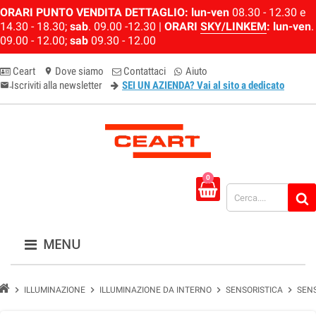
ORARI PUNTO VENDITA DETTAGLIO:
lun-ven
08.30 - 12.30 e
14.30 - 18.30;
sab
. 09.00 -12.30 |
ORARI
SKY/LINKEM
:
lun-ven
.
09.00 - 12.00;
sab
09.30 - 12.00
Ceart
Dove siamo
Contattaci
Aiuto
location_on
Iscriviti alla newsletter
SEI UN AZIENDA? Vai al sito a dedicato
email-newsletter
0
MENU
chevron_right
chevron_right
chevron_right
chevron_right
ILLUMINAZIONE
ILLUMINAZIONE DA INTERNO
SENSORISTICA
SENS