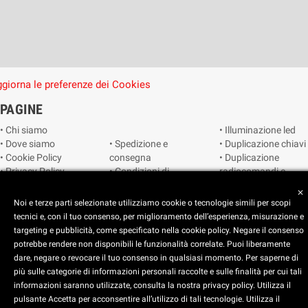
giorna le preferenze dei Cookies
PAGINE
• Chi siamo
• Illuminazione led
• Dove siamo
• Spedizione e
• Duplicazione chiavi
• Cookie Policy
consegna
• Duplicazione
• Privacy Policy
• Condizioni di
radiocomandi e
• Reimposta le
vendita
telecomandi
close
preferenze dei
• Catalogo
• Smart home
Noi e terze parti selezionate utilizziamo cookie o tecnologie simili per scopi
cookie
• Video sorveglianza
tecnici e, con il tuo consenso, per miglioramento dell’esperienza, misurazione e
targeting e pubblicità, come specificato nella cookie policy. Negare il consenso
potrebbe rendere non disponibili le funzionalità correlate. Puoi liberamente
Copyright © 2025 CEART | Negozio di elettronica Torino
dare, negare o revocare il tuo consenso in qualsiasi momento. Per saperne di
più sulle categorie di informazioni personali raccolte e sulle finalità per cui tali
x
C.E.A.R.T. Elettronica
informazioni saranno utilizzate, consulta la nostra privacy policy. Utilizza il
4.5
star
star
star
star
star_half
pulsante Accetta per acconsentire all’utilizzo di tali tecnologie. Utilizza il