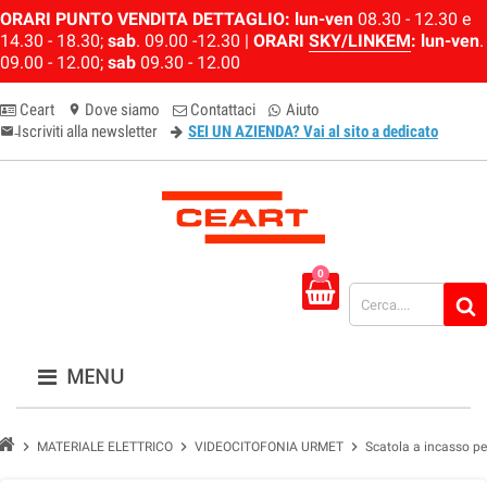
ORARI PUNTO VENDITA DETTAGLIO:
lun-ven
08.30 - 12.30 e
14.30 - 18.30;
sab
. 09.00 -12.30 |
ORARI
SKY/LINKEM
:
lun-ven
.
09.00 - 12.00;
sab
09.30 - 12.00
Ceart
Dove siamo
Contattaci
Aiuto
location_on
Iscriviti alla newsletter
SEI UN AZIENDA? Vai al sito a dedicato
email-newsletter
0
MENU
chevron_right
chevron_right
chevron_right
MATERIALE ELETTRICO
VIDEOCITOFONIA URMET
Scatola a incasso p