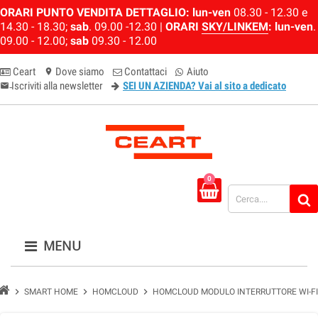
ORARI PUNTO VENDITA DETTAGLIO:
lun-ven
08.30 - 12.30 e
14.30 - 18.30;
sab
. 09.00 -12.30 |
ORARI
SKY/LINKEM
:
lun-ven
.
09.00 - 12.00;
sab
09.30 - 12.00
Ceart
Dove siamo
Contattaci
Aiuto
location_on
Iscriviti alla newsletter
SEI UN AZIENDA? Vai al sito a dedicato
email-newsletter
0
MENU
chevron_right
chevron_right
chevron_right
SMART HOME
HOMCLOUD
HOMCLOUD MODULO INTERRUTTORE WI-FI