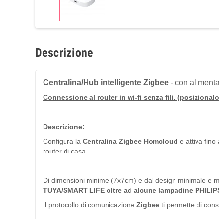
Descrizione
Centralina/Hub intelligente Zigbee
- con alimenta
Connessione al router in wi-fi senza fili. (posizional
Descrizione:
Configura la
Centralina Zigbee Homcloud
e attiva fino
router di casa.
Di dimensioni minime (7x7cm) e dal design minimale e mo
TUYA/SMART LIFE oltre ad alcune lampadine PHILIPS 
Il protocollo di comunicazione
Zigbee
ti permette di co