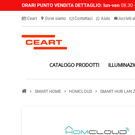
ORARI PUNTO VENDITA DETTAGLIO:
lun-ven
08.30 -
Ceart
Dove siamo
Contattaci
Aiuto
Iscriviti 
location_on
email-n
CATALOGO PRODOTTI
ILLUMINAZ
chevron_right
SMART HOME
chevron_right
HOMCLOUD
chevron_right
SMART HUB LAN 