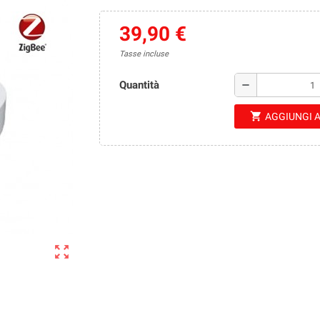
39,90 €
Tasse incluse
Quantità
remove
shopping_cart
AGGIUNGI 
zoom_out_map