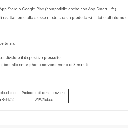
 App Store o Google Play (compatibile anche con App Smart Life).
bili esattamente allo stesso modo che un prodotto wi-fi, tutto all'interno
e tu sia.
ondividere il dispositivo prescelto.
zigbee allo smartphone servono meno di 3 minuti.
cloud code
Protocollo di comunicazione
Y-GHZ2
WIFI/Zigbee