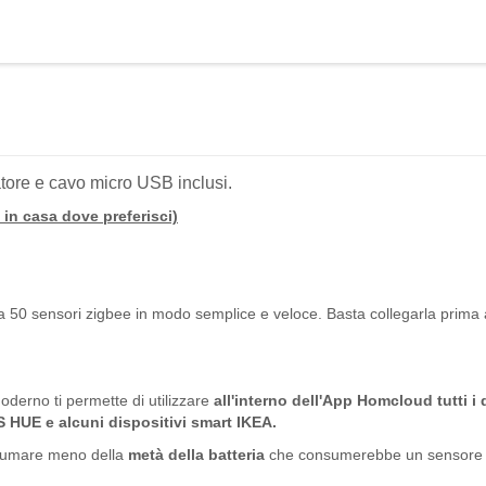
tore e cavo micro USB inclusi.
o in casa dove preferisci)
 a 50 sensori zigbee in modo semplice e veloce. Basta collegarla prima a
derno ti permette di utilizzare
all'interno dell'App Homcloud tutti i
HUE e alcuni dispositivi smart IKEA.
nsumare meno della
metà della batteria
che consumerebbe un sensore w