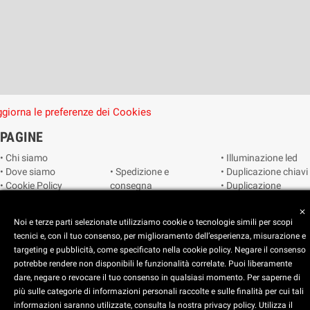
giorna le preferenze dei Cookies
PAGINE
• Chi siamo
• Illuminazione led
• Dove siamo
• Spedizione e
• Duplicazione chiavi
• Cookie Policy
consegna
• Duplicazione
• Privacy Policy
• Condizioni di
radiocomandi e
close
• Reimposta le
vendita
telecomandi
Noi e terze parti selezionate utilizziamo cookie o tecnologie simili per scopi
preferenze dei
• Catalogo
• Smart home
tecnici e, con il tuo consenso, per miglioramento dell’esperienza, misurazione e
cookie
• Video sorveglianza
targeting e pubblicità, come specificato nella cookie policy. Negare il consenso
potrebbe rendere non disponibili le funzionalità correlate. Puoi liberamente
Copyright © 2025 CEART | Negozio di elettronica Torino
dare, negare o revocare il tuo consenso in qualsiasi momento. Per saperne di
più sulle categorie di informazioni personali raccolte e sulle finalità per cui tali
x
C.E.A.R.T. Elettronica
informazioni saranno utilizzate, consulta la nostra privacy policy. Utilizza il