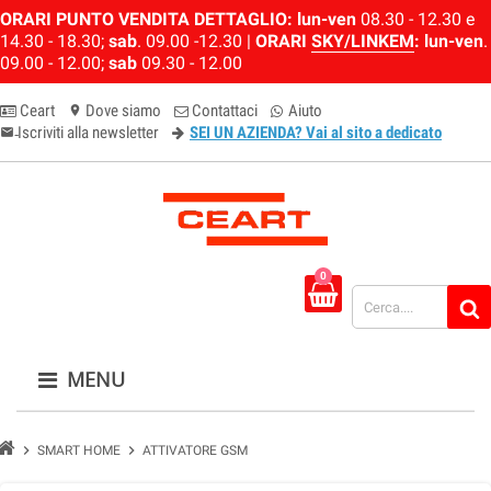
ORARI PUNTO VENDITA DETTAGLIO:
lun-ven
08.30 - 12.30 e
14.30 - 18.30;
sab
. 09.00 -12.30 |
ORARI
SKY/LINKEM
:
lun-ven
.
09.00 - 12.00;
sab
09.30 - 12.00
Ceart
Dove siamo
Contattaci
Aiuto
location_on
Iscriviti alla newsletter
SEI UN AZIENDA? Vai al sito a dedicato
email-newsletter
0
MENU
chevron_right
chevron_right
SMART HOME
ATTIVATORE GSM