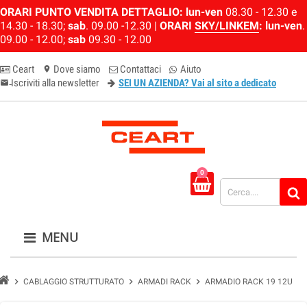
ORARI PUNTO VENDITA DETTAGLIO:
lun-ven
08.30 - 12.30 e
14.30 - 18.30;
sab
. 09.00 -12.30 |
ORARI
SKY/LINKEM
:
lun-ven
.
09.00 - 12.00;
sab
09.30 - 12.00
Ceart
Dove siamo
Contattaci
Aiuto
location_on
Iscriviti alla newsletter
SEI UN AZIENDA? Vai al sito a dedicato
email-newsletter
0
MENU
chevron_right
chevron_right
chevron_right
CABLAGGIO STRUTTURATO
ARMADI RACK
ARMADIO RACK 19 12U