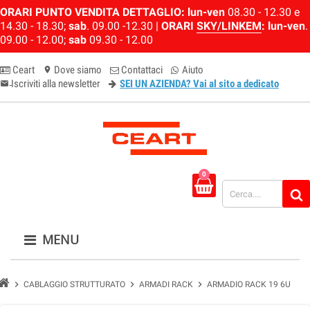
ORARI PUNTO VENDITA DETTAGLIO:
lun-ven
08.30 - 12.30 e
14.30 - 18.30;
sab
. 09.00 -12.30 |
ORARI
SKY/LINKEM
:
lun-ven
.
09.00 - 12.00;
sab
09.30 - 12.00
Ceart
Dove siamo
Contattaci
Aiuto
location_on
Iscriviti alla newsletter
SEI UN AZIENDA? Vai al sito a dedicato
email-newsletter
0
MENU
chevron_right
chevron_right
chevron_right
CABLAGGIO STRUTTURATO
ARMADI RACK
ARMADIO RACK 19 6U