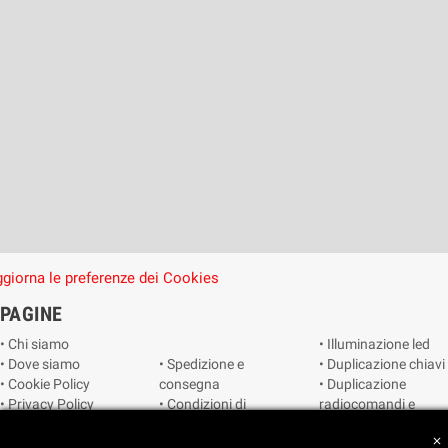
giorna le preferenze dei Cookies
PAGINE
• Chi siamo
• Illuminazione led
• Dove siamo
• Spedizione e
• Duplicazione chiavi
• Cookie Policy
consegna
• Duplicazione
• Privacy Policy
• Condizioni di
radiocomandi e
• Reimposta le
vendita
telecomandi
close
preferenze dei
• Catalogo
• Smart home