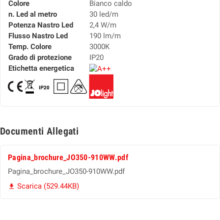
Colore
Bianco caldo
n. Led al metro
30 led/m
Potenza Nastro Led
2,4 W/m
Flusso Nastro Led
190 lm/m
Temp. Colore
3000K
Grado di protezione
IP20
Etichetta energetica
Documenti Allegati
Pagina_brochure_JO350-910WW.pdf
Pagina_brochure_JO350-910WW.pdf
Scarica (529.44KB)
