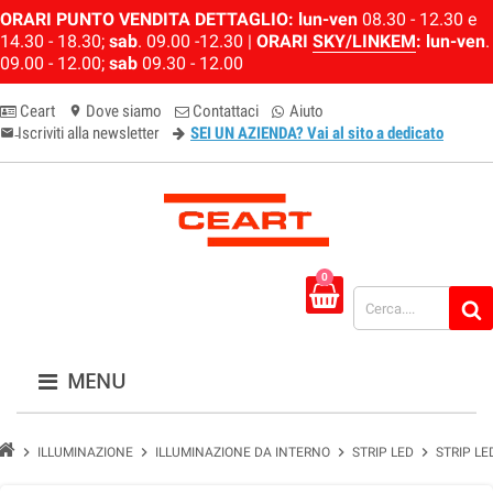
ORARI PUNTO VENDITA DETTAGLIO:
lun-ven
08.30 - 12.30 e
14.30 - 18.30;
sab
. 09.00 -12.30 |
ORARI
SKY/LINKEM
:
lun-ven
.
09.00 - 12.00;
sab
09.30 - 12.00
Ceart
Dove siamo
Contattaci
Aiuto
location_on
Iscriviti alla newsletter
SEI UN AZIENDA? Vai al sito a dedicato
email-newsletter
0
MENU
chevron_right
chevron_right
chevron_right
chevron_right
ILLUMINAZIONE
ILLUMINAZIONE DA INTERNO
STRIP LED
STRIP LE