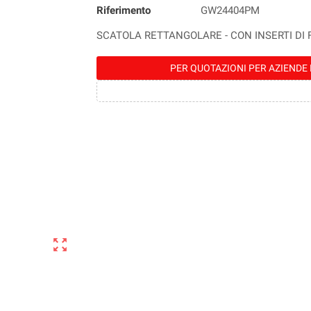
Riferimento
GW24404PM
SCATOLA RETTANGOLARE - CON INSERTI DI FIS
PER QUOTAZIONI PER AZIENDE 
zoom_out_map