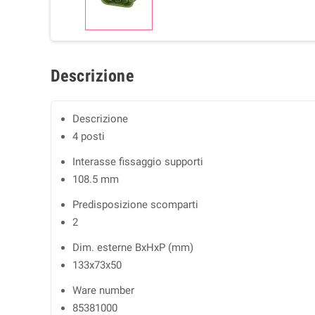
Descrizione
Descrizione
4 posti
Interasse fissaggio supporti
108.5 mm
Predisposizione scomparti
2
Dim. esterne BxHxP (mm)
133x73x50
Ware number
85381000