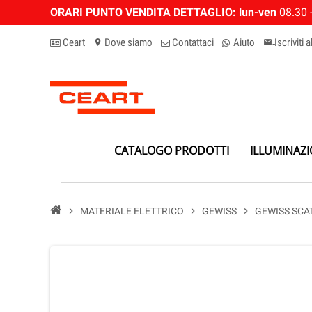
ORARI PUNTO VENDITA DETTAGLIO:
lun-ven
08.30 -
Ceart
Dove siamo
Contattaci
Aiuto
Iscriviti 
location_on
email-n
CATALOGO PRODOTTI
ILLUMINAZ
chevron_right
MATERIALE ELETTRICO
chevron_right
GEWISS
chevron_right
GEWISS SCAT