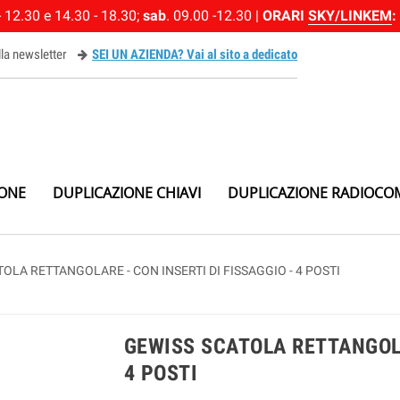
 12.30 e 14.30 - 18.30;
sab
. 09.00 -12.30 |
ORARI
SKY/LINKEM
:
alla newsletter
SEI UN AZIENDA? Vai al sito a dedicato
ewsletter
IONE
DUPLICAZIONE CHIAVI
DUPLICAZIONE RADIOCO
OLA RETTANGOLARE - CON INSERTI DI FISSAGGIO - 4 POSTI
GEWISS SCATOLA RETTANGOLA
4 POSTI