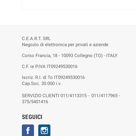
C.E.A.R.T. SRL
Negozio di elettronica per privati e aziende
Corso Francia, 18 - 10093 Collegno (TO) - ITALY
C.F. ie P.IVA IT09249530016
Iscriz. R.I. di To IT09249530016
Cap.Soc. 30.000 i.v.
SERVIZIO CLIENTI 011/4113315 - 011/4117965 -
375/5401416
SEGUICI
Facebook
Instagram