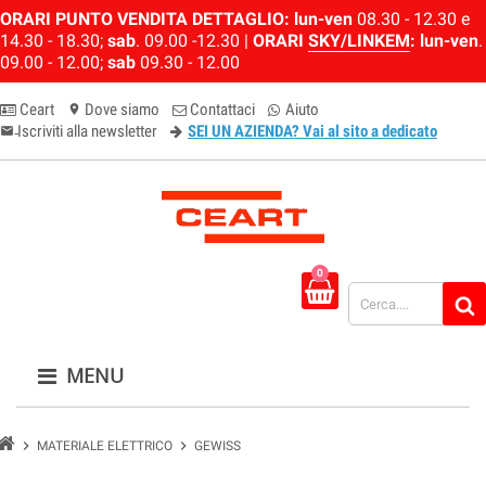
ORARI PUNTO VENDITA DETTAGLIO:
lun-ven
08.30 - 12.30 e
14.30 - 18.30;
sab
. 09.00 -12.30 |
ORARI
SKY/LINKEM
:
lun-ven
.
09.00 - 12.00;
sab
09.30 - 12.00
Ceart
Dove siamo
Contattaci
Aiuto
location_on
Iscriviti alla newsletter
SEI UN AZIENDA? Vai al sito a dedicato
email-newsletter
0
MENU
chevron_right
chevron_right
MATERIALE ELETTRICO
GEWISS