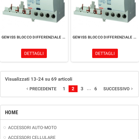
GEWISS BLOCCO DIFFERENZIALE COMPONIBILE PER INTERRUTTORI 3,5 MODULI
GEWISS BLOCCO DIFFERENZIALE COMPONIBILE PER INTERRUTTORI 3,5 MODULI
DETTAGLI
DETTAGLI
Visualizzati 13-24 su 69 articoli
…
1
2
3
6
PRECEDENTE
SUCCESSIVO
navigate_before
navigate_next
HOME
ACCESSORI AUTO-MOTO
ACCESSORI CELLULARE