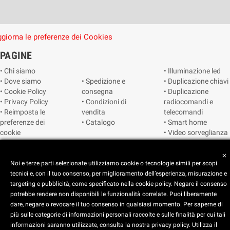
giorna le preferenze dei Cookies
PAGINE
• Chi siamo
• Illuminazione led
• Dove siamo
• Spedizione e
• Duplicazione chiavi
• Cookie Policy
consegna
• Duplicazione
• Privacy Policy
• Condizioni di
radiocomandi e
• Reimposta le
vendita
telecomandi
preferenze dei
• Catalogo
• Smart home
cookie
• Video sorveglianza
close
Copyright © 2025 CEART | Negozio di elettronica Torino
Noi e terze parti selezionate utilizziamo cookie o tecnologie simili per scopi
tecnici e, con il tuo consenso, per miglioramento dell’esperienza, misurazione e
targeting e pubblicità, come specificato nella cookie policy. Negare il consenso
potrebbe rendere non disponibili le funzionalità correlate. Puoi liberamente
dare, negare o revocare il tuo consenso in qualsiasi momento. Per saperne di
più sulle categorie di informazioni personali raccolte e sulle finalità per cui tali
x
C.E.A.R.T. Elettronica
informazioni saranno utilizzate, consulta la nostra privacy policy. Utilizza il