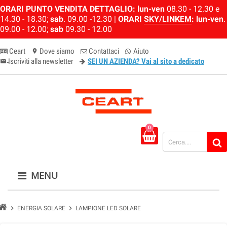
ORARI PUNTO VENDITA DETTAGLIO:
lun-ven
08.30 - 12.30 e
14.30 - 18.30;
sab
. 09.00 -12.30 |
ORARI
SKY/LINKEM
:
lun-ven
.
09.00 - 12.00;
sab
09.30 - 12.00
Ceart
Dove siamo
Contattaci
Aiuto
location_on
Iscriviti alla newsletter
SEI UN AZIENDA? Vai al sito a dedicato
email-newsletter
0
MENU
chevron_right
chevron_right
ENERGIA SOLARE
LAMPIONE LED SOLARE