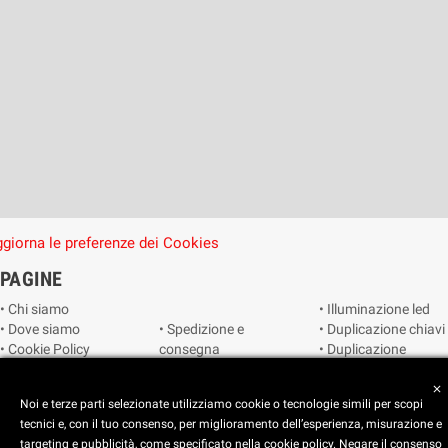
giorna le preferenze dei Cookies
PAGINE
• Chi siamo
• Illuminazione led
• Dove siamo
• Spedizione e
• Duplicazione chiavi
• Cookie Policy
consegna
• Duplicazione
• Privacy Policy
• Condizioni di
radiocomandi e
• Reimposta le
vendita
telecomandi
close
Noi e terze parti selezionate utilizziamo cookie o tecnologie simili per scopi
preferenze dei
• Catalogo
• Smart home
tecnici e, con il tuo consenso, per miglioramento dell’esperienza, misurazione e
cookie
• Video sorveglianza
targeting e pubblicità, come specificato nella cookie policy. Negare il consenso