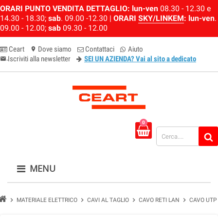
ORARI PUNTO VENDITA DETTAGLIO:
lun-ven
08.30 - 12.30 e
14.30 - 18.30;
sab
. 09.00 -12.30 |
ORARI
SKY/LINKEM
:
lun-ven
.
09.00 - 12.00;
sab
09.30 - 12.00
Ceart
Dove siamo
Contattaci
Aiuto
location_on
Iscriviti alla newsletter
SEI UN AZIENDA? Vai al sito a dedicato
email-newsletter
0
MENU
chevron_right
chevron_right
chevron_right
chevron_right
MATERIALE ELETTRICO
CAVI AL TAGLIO
CAVO RETI LAN
CAVO UTP 