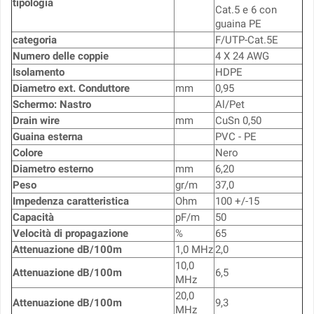
tipologia
Cat.5 e 6 con
guaina PE
categoria
F/UTP-Cat.5E
Numero delle coppie
4 X 24 AWG
Isolamento
HDPE
Diametro ext. Conduttore
mm
0,95
Schermo: Nastro
Al/Pet
Drain wire
mm
CuSn 0,50
Guaina esterna
PVC - PE
Colore
Nero
Diametro esterno
mm
6,20
Peso
gr/m
37,0
Impedenza caratteristica
Ohm
100 +/-15
Capacità
pF/m
50
Velocità di propagazione
%
65
Attenuazione dB/100m
1,0 MHz
2,0
10,0
Attenuazione dB/100m
6,5
MHz
20,0
Attenuazione dB/100m
9,3
MHz