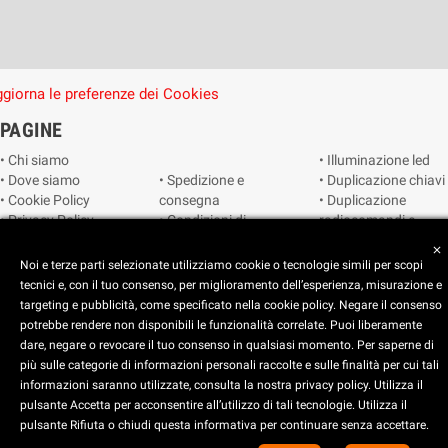
giorna le preferenze dei Cookies
PAGINE
• Chi siamo
• Illuminazione led
• Dove siamo
• Spedizione e
• Duplicazione chiavi
• Cookie Policy
consegna
• Duplicazione
• Privacy Policy
• Condizioni di
radiocomandi e
• Reimposta le
vendita
telecomandi
close
preferenze dei
• Catalogo
• Smart home
Noi e terze parti selezionate utilizziamo cookie o tecnologie simili per scopi
cookie
• Video sorveglianza
tecnici e, con il tuo consenso, per miglioramento dell’esperienza, misurazione e
targeting e pubblicità, come specificato nella cookie policy. Negare il consenso
potrebbe rendere non disponibili le funzionalità correlate. Puoi liberamente
Copyright © 2025 CEART | Negozio di elettronica Torino
dare, negare o revocare il tuo consenso in qualsiasi momento. Per saperne di
più sulle categorie di informazioni personali raccolte e sulle finalità per cui tali
x
C.E.A.R.T. Elettronica
informazioni saranno utilizzate, consulta la nostra privacy policy. Utilizza il
4.5
star
star
star
star
star_half
pulsante Accetta per acconsentire all’utilizzo di tali tecnologie. Utilizza il
pulsante Rifiuta o chiudi questa informativa per continuare senza accettare.
Basato su
914
recensioni