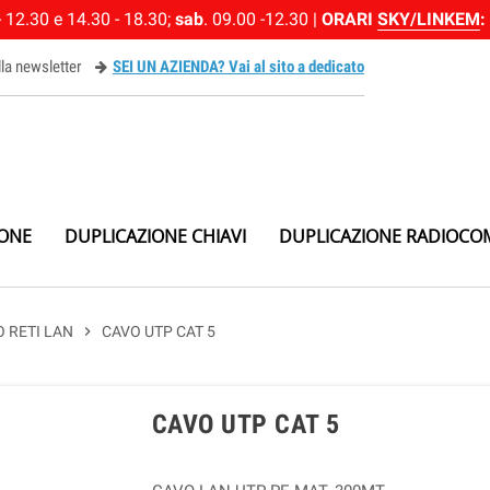
 12.30 e 14.30 - 18.30;
sab
. 09.00 -12.30 |
ORARI
SKY/LINKEM
:
alla newsletter
SEI UN AZIENDA? Vai al sito a dedicato
ewsletter
IONE
DUPLICAZIONE CHIAVI
DUPLICAZIONE RADIOCO
 RETI LAN
chevron_right
CAVO UTP CAT 5
CAVO UTP CAT 5