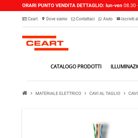
ORARI PUNTO VENDITA DETTAGLIO:
lun-ven
08.30 -
Ceart
Dove siamo
Contattaci
Aiuto
Iscriviti 
location_on
email-n
CATALOGO PRODOTTI
ILLUMINAZ
chevron_right
MATERIALE ELETTRICO
chevron_right
CAVI AL TAGLIO
chevron_right
CAVO