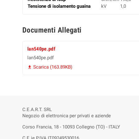
Tensione di isolamento guaina
kV
1,0
Documenti Allegati
lan540pe.pdf
lan540pe.pdf
Scarica (163.89KB)

C.E.A.R.T. SRL
Negozio di elettronica per privati e aziende
Corso Francia, 18 - 10093 Collegno (TO) - ITALY
C.F. ie P.IVA IT09249530016