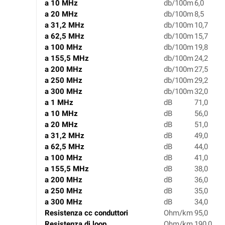
a 10 MHz
db/100m
6,0
a 20 MHz
db/100m
8,5
a 31,2 MHz
db/100m
10,7
a 62,5 MHz
db/100m
15,7
a 100 MHz
db/100m
19,8
a 155,5 MHz
db/100m
24,2
a 200 MHz
db/100m
27,5
a 250 MHz
db/100m
29,2
a 300 MHz
db/100m
32,0
a 1 MHz
dB
71,0
a 10 MHz
dB
56,0
a 20 MHz
dB
51,0
a 31,2 MHz
dB
49,0
a 62,5 MHz
dB
44,0
a 100 MHz
dB
41,0
a 155,5 MHz
dB
38,0
a 200 MHz
dB
36,0
a 250 MHz
dB
35,0
a 300 MHz
dB
34,0
Resistenza cc conduttori
Ohm/km
95,0
Resistenza di loop
Ohm/km
190,0