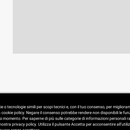
• Spedizione e consegna
ie o tecnologie simili per scopi tecnici e, con il tuo consenso, per miglior
• Condizioni di vendita
a cookie policy. Negare il consenso potrebbe rendere non disponibili le fun
• Catalogo
 momento. Per saperne di più sulle categorie di informazioni personali racco
stra privacy policy. Utilizza il pulsante Accetta per acconsentire all’utilizz