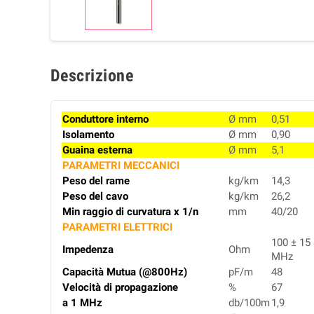
Descrizione
Conduttore interno
Ø mm
0,51
Isolamento
Ø mm
0,90
Guaina esterna
Ø mm
5,1
PARAMETRI MECCANICI
Peso del rame
kg/km
14,3
Peso del cavo
kg/km
26,2
Min raggio di curvatura x 1/n
mm
40/20
PARAMETRI ELETTRICI
100 ± 15 
Impedenza
Ohm
MHz
Capacità Mutua (@800Hz)
pF/m
48
Velocità di propagazione
%
67
a 1 MHz
db/100m
1,9