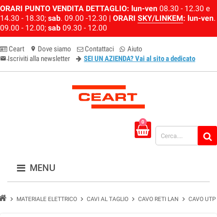
ORARI PUNTO VENDITA DETTAGLIO:
lun-ven
08.30 - 12.30 e
14.30 - 18.30;
sab
. 09.00 -12.30 |
ORARI
SKY/LINKEM
:
lun-ven
.
09.00 - 12.00;
sab
09.30 - 12.00
Ceart
Dove siamo
Contattaci
Aiuto
location_on
Iscriviti alla newsletter
SEI UN AZIENDA? Vai al sito a dedicato
email-newsletter
0
MENU
chevron_right
chevron_right
chevron_right
chevron_right
MATERIALE ELETTRICO
CAVI AL TAGLIO
CAVO RETI LAN
CAVO UTP