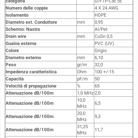
categoria
U/FTP-Cat.5E
Numero delle coppie
4 X 24 AWG
Isolamento
HDPE
Diametro ext. Conduttore
mm
0,95
Schermo: Nastro
Al/Pet
Drain wire
mm
CuSn 0,5
Guaina esterna
PVC (UV)
Colore
Grigio
Diametro esterno
mm
6,10
Peso
gr/m
32,0
Impedenza caratteristica
Ohm
100 +/-15
Capacità
pF/m
50
Velocità di propagazione
%
65
Attenuazione dB/100m
1,0 MHz
2,0
10,0
Attenuazione dB/100m
6,5
MHz
20,0
Attenuazione dB/100m
9,3
MHz
31,25
Attenuazione dB/100m
11,7
MHz