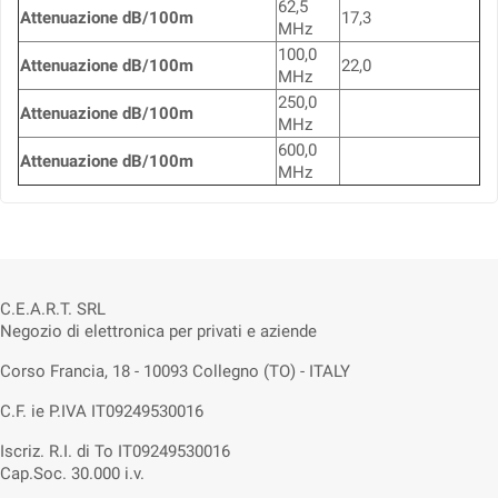
62,5
Attenuazione dB/100m
17,3
MHz
100,0
Attenuazione dB/100m
22,0
MHz
250,0
Attenuazione dB/100m
MHz
600,0
Attenuazione dB/100m
MHz
C.E.A.R.T. SRL
Negozio di elettronica per privati e aziende
Corso Francia, 18 - 10093 Collegno (TO) - ITALY
C.F. ie P.IVA IT09249530016
Iscriz. R.I. di To IT09249530016
Cap.Soc. 30.000 i.v.