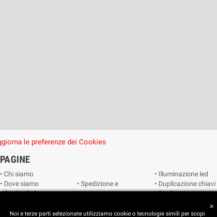
giorna le preferenze dei Cookies
PAGINE
• Chi siamo
• Illuminazione led
• Dove siamo
• Spedizione e
• Duplicazione chiavi
• Cookie Policy
consegna
• Duplicazione
• Privacy Policy
• Condizioni di
radiocomandi e
close
• Reimposta le
vendita
telecomandi
Noi e terze parti selezionate utilizziamo cookie o tecnologie simili per scopi