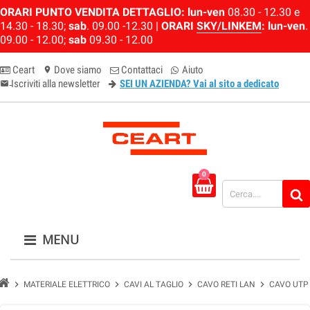
ORARI PUNTO VENDITA DETTAGLIO:
lun-ven
08.30 - 12.30 e
14.30 - 18.30;
sab
. 09.00 -12.30 |
ORARI
SKY/LINKEM
:
lun-ven
.
09.00 - 12.00;
sab
09.30 - 12.00
Ceart
Dove siamo
Contattaci
Aiuto
location_on
Iscriviti alla newsletter
SEI UN AZIENDA? Vai al sito a dedicato
email-newsletter
0
MENU
chevron_right
chevron_right
chevron_right
chevron_right
MATERIALE ELETTRICO
CAVI AL TAGLIO
CAVO RETI LAN
CAVO UTP