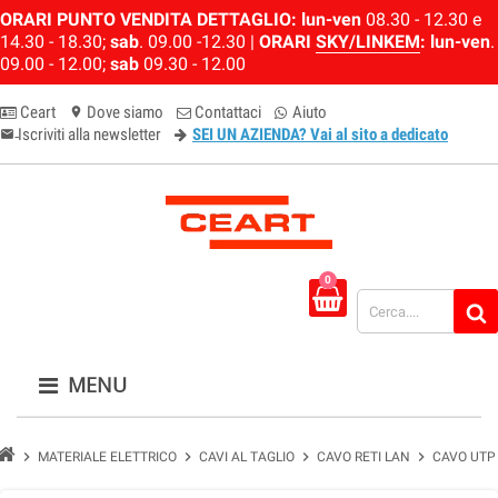
ORARI PUNTO VENDITA DETTAGLIO:
lun-ven
08.30 - 12.30 e
14.30 - 18.30;
sab
. 09.00 -12.30 |
ORARI
SKY/LINKEM
:
lun-ven
.
09.00 - 12.00;
sab
09.30 - 12.00
Ceart
Dove siamo
Contattaci
Aiuto
location_on
Iscriviti alla newsletter
SEI UN AZIENDA? Vai al sito a dedicato
email-newsletter
0
MENU
chevron_right
chevron_right
chevron_right
chevron_right
MATERIALE ELETTRICO
CAVI AL TAGLIO
CAVO RETI LAN
CAVO UTP