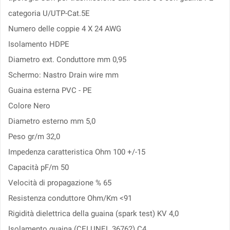
categoria U/UTP-Cat.5E
Numero delle coppie 4 X 24 AWG
Isolamento HDPE
Diametro ext. Conduttore mm 0,95
Schermo: Nastro Drain wire mm
Guaina esterna PVC - PE
Colore Nero
Diametro esterno mm 5,0
Peso gr/m 32,0
Impedenza caratteristica Ohm 100 +/-15
Capacità pF/m 50
Velocità di propagazione % 65
Resistenza conduttore Ohm/Km <91
Rigidità dielettrica della guaina (spark test) KV 4,0
Isolamento guaina (CEI UNEL 36762) C4