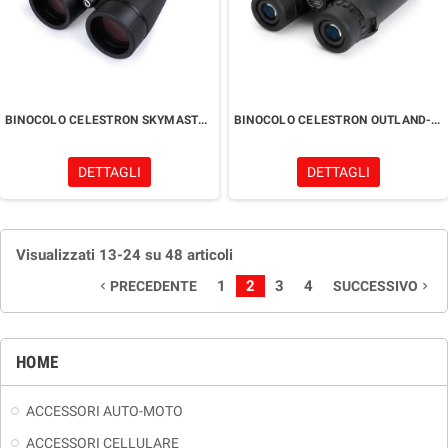
BINOCOLO CELESTRON SKYMASTER PRO ED 20x80
BINOCOLO CELESTRON OUTLAND-X 10x42
DETTAGLI
DETTAGLI
Visualizzati 13-24 su 48 articoli
1
2
3
4
PRECEDENTE
SUCCESSIVO
navigate_before
navigate_next
HOME
ACCESSORI AUTO-MOTO
ACCESSORI CELLULARE