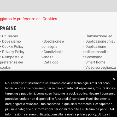
giorna le preferenze dei Cookies
PAGINE
• Chi siamo
• Illuminazione led
• Dove siamo
• Spedizione e
• Duplicazione chiavi
• Cookie Policy
consegna
• Duplicazione
• Privacy Policy
• Condizioni di
radiocomandi e
• Reimposta le
vendita
telecomandi
preferenze dei
• Catalogo
• Smart home
cookie
• Video sorveglianza
close
Copyright © 2025 CEART | Negozio di elettronica Torino
Noi e terze parti selezionate utilizziamo cookie o tecnologie simili per scopi
tecnici e, con il tuo consenso, per miglioramento dell’esperienza, misurazione e
targeting e pubblicità, come specificato nella cookie policy. Negare il consenso
potrebbe rendere non disponibili le funzionalità correlate. Puoi liberamente
dare, negare o revocare il tuo consenso in qualsiasi momento. Per saperne di
più sulle categorie di informazioni personali raccolte e sulle finalità per cui tali
x
C.E.A.R.T. Elettronica
informazioni saranno utilizzate, consulta la nostra privacy policy. Utilizza il