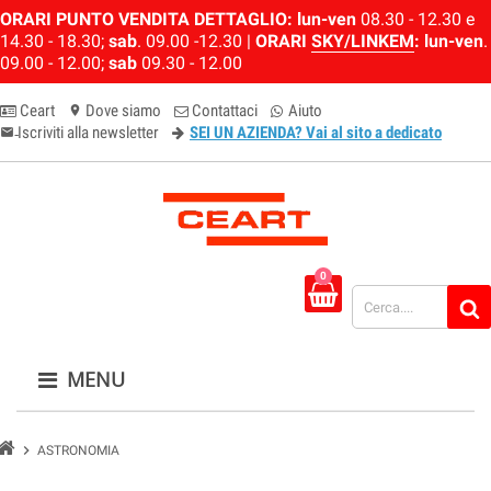
ORARI PUNTO VENDITA DETTAGLIO:
lun-ven
08.30 - 12.30 e
14.30 - 18.30;
sab
. 09.00 -12.30 |
ORARI
SKY/LINKEM
:
lun-ven
.
09.00 - 12.00;
sab
09.30 - 12.00
Ceart
Dove siamo
Contattaci
Aiuto
location_on
Iscriviti alla newsletter
SEI UN AZIENDA? Vai al sito a dedicato
email-newsletter
0
MENU
chevron_right
ASTRONOMIA