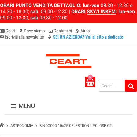
ORARI PUNTO VENDITA DETTAGLIO:
lun-ven
08.30 - 12.30 e
14.30 - 18.30;
sab
. 09.00 -12.30 |
ORARI
SKY/LINKEM
:
lun-ven
.
09.00 - 12.00;
sab
09.30 - 12.00
Ceart
Dove siamo
Contattaci
Aiuto
location_on
Iscriviti alla newsletter
SEI UN AZIENDA? Vai al sito a dedicato
email-newsletter
0
MENU
chevron_right
chevron_right
ASTRONOMIA
BINOCOLO 10x25 CELESTRON UPCLOSE G2