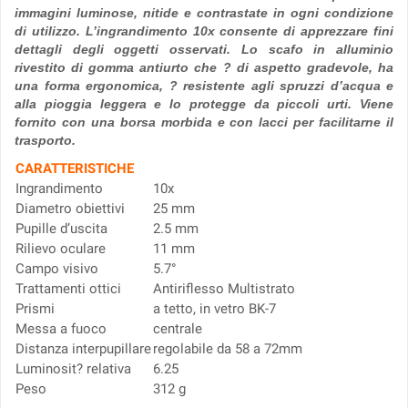
immagini luminose, nitide e contrastate in ogni condizione
di utilizzo. L’ingrandimento 10x consente di apprezzare fini
dettagli degli oggetti osservati. Lo scafo in alluminio
rivestito di gomma antiurto che ? di aspetto gradevole, ha
una forma ergonomica, ? resistente agli spruzzi d’acqua e
alla pioggia leggera e lo protegge da piccoli urti. Viene
fornito con una borsa morbida e con lacci per facilitarne il
trasporto.
CARATTERISTICHE
Ingrandimento
10x
Diametro obiettivi
25 mm
Pupille d’uscita
2.5 mm
Rilievo oculare
11 mm
Campo visivo
5.7°
Trattamenti ottici
Antiriflesso Multistrato
Prismi
a tetto, in vetro BK-7
Messa a fuoco
centrale
Distanza interpupillare
regolabile da 58 a 72mm
Luminosit? relativa
6.25
Peso
312 g