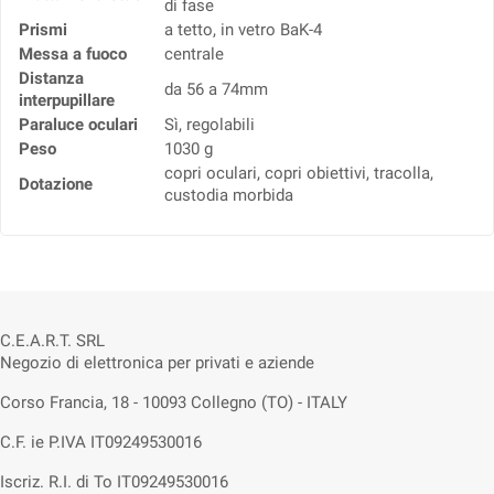
di fase
Prismi
a tetto, in vetro BaK-4
Messa a fuoco
centrale
Distanza
da 56 a 74mm
interpupillare
Paraluce oculari
Sì, regolabili
Peso
1030 g
copri oculari, copri obiettivi, tracolla,
Dotazione
custodia morbida
C.E.A.R.T. SRL
Negozio di elettronica per privati e aziende
Corso Francia, 18 - 10093 Collegno (TO) - ITALY
C.F. ie P.IVA IT09249530016
Iscriz. R.I. di To IT09249530016