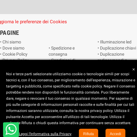
giorna le preferenze dei Cookies
PAGINE
• Chi siamo
• Illuminazione led
• Dove siamo
• Spedizione e
• Duplicazione chiavi
• Cookie Policy
consegna
• Duplicazione
• Privacy Policy
• Condizioni di
radiocomandi e
• Reimposta le
vendita
telecomandi
close
preferenze dei
• Catalogo
• Smart home
Noi e terze parti selezionate utilizziamo cookie o tecnologie simili per scopi
cookie
• Video sorveglianza
tecnici e, con il tuo consenso, per miglioramento dell’esperienza, misurazione e
targeting e pubblicità, come specificato nella cookie policy. Negare il consenso
potrebbe rendere non disponibili le funzionalità correlate. Puoi liberamente
Copyright © 2025 CEART | Negozio di elettronica Torino
dare, negare o revocare il tuo consenso in qualsiasi momento. Per saperne di
più sulle categorie di informazioni personali raccolte e sulle finalità per cui tali
x
C.E.A.R.T. Elettronica
informazioni saranno utilizzate, consulta la nostra privacy policy. Utilizza il
4.5
star
star
star
star
star_half
pulsante Accetta per acconsentire all’utilizzo di tali tecnologie. Utilizza il
pulsante Rifiuta o chiudi questa informativa per continuare senza accettare.
Basato su
914
recensioni
Leggi l’Informativa sulla Privacy
Rifiuta
Accedi