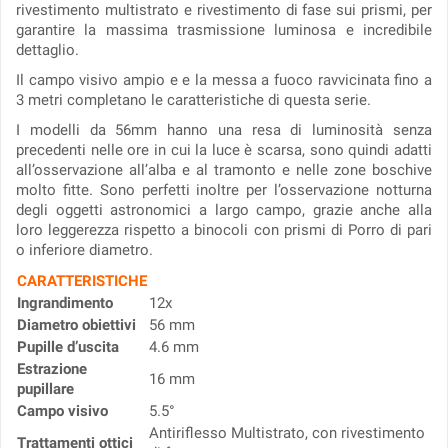
rivestimento multistrato e rivestimento di fase sui prismi, per
garantire la massima trasmissione luminosa e incredibile
dettaglio.
Il campo visivo ampio e e la messa a fuoco ravvicinata fino a
3 metri completano le caratteristiche di questa serie.
I modelli da 56mm hanno una resa di luminosità senza
precedenti nelle ore in cui la luce è scarsa, sono quindi adatti
all’osservazione all’alba e al tramonto e nelle zone boschive
molto fitte. Sono perfetti inoltre per l’osservazione notturna
degli oggetti astronomici a largo campo, grazie anche alla
loro leggerezza rispetto a binocoli con prismi di Porro di pari
o inferiore diametro.
CARATTERISTICHE
Ingrandimento
12x
Diametro obiettivi
56 mm
Pupille d’uscita
4.6 mm
Estrazione
16 mm
pupillare
Campo visivo
5.5°
Antiriflesso Multistrato, con rivestimento
Trattamenti ottici