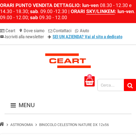
ORARI PUNTO VENDITA DETTAGLIO:
lun-ven
08.30 - 12.30 e
14.30 - 18.30;
sab
. 09.00 -12.30 |
ORARI
SKY/LINKEM
:
lun-ven
.
09.00 - 12.00;
sab
09.30 - 12.00
Ceart
Dove siamo
Contattaci
Aiuto
location_on
Iscriviti alla newsletter
SEI UN AZIENDA? Vai al sito a dedicato
email-newsletter
0
MENU
chevron_right
chevron_right
ASTRONOMIA
BINOCOLO CELESTRON NATURE DX 12x56