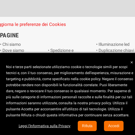
giorna le preferenze dei Cookies
PAGINE
• Chi siamo
• Illuminazione led
• Dove siamo
• Spedizione e
• Duplicazione chiavi
• Cookie Policy
consegna
• Duplicazione
• Privacy Policy
• Condizioni di
radiocomandi e
close
Noi e terze parti selezionate utilizziamo cookie o tecnologie simili per scopi
• Reimposta le
vendita
telecomandi
tecnici e, con il tuo consenso, per miglioramento dell’esperienza, misurazione e
preferenze dei
• Catalogo
• Smart home
targeting e pubblicità, come specificato nella cookie policy. Negare il consenso
cookie
• Video sorveglianza
potrebbe rendere non disponibili le funzionalità correlate. Puoi liberamente
dare, negare o revocare il tuo consenso in qualsiasi momento. Per saperne di
Copyright © 2025 CEART | Negozio di elettronica Torino
più sulle categorie di informazioni personali raccolte e sulle finalità per cui tali
x
C.E.A.R.T. Elettronica
informazioni saranno utilizzate, consulta la nostra privacy policy. Utilizza il
4.5
star
star
star
star
star_half
pulsante Accetta per acconsentire all’utilizzo di tali tecnologie. Utilizza il
pulsante Rifiuta o chiudi questa informativa per continuare senza accettare.
Basato su
914
recensioni
Leggi l’Informativa sulla Privacy
Rifiuta
Accedi