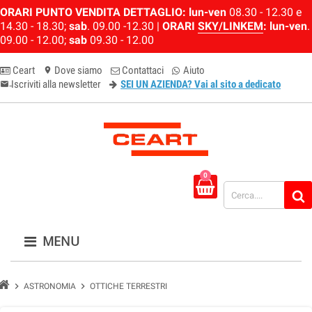
ORARI PUNTO VENDITA DETTAGLIO:
lun-ven
08.30 - 12.30 e
14.30 - 18.30;
sab
. 09.00 -12.30 |
ORARI
SKY/LINKEM
:
lun-ven
.
09.00 - 12.00;
sab
09.30 - 12.00
Ceart
Dove siamo
Contattaci
Aiuto
location_on
Iscriviti alla newsletter
SEI UN AZIENDA? Vai al sito a dedicato
email-newsletter
0
MENU
chevron_right
chevron_right
ASTRONOMIA
OTTICHE TERRESTRI