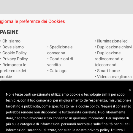
giorna le preferenze dei Cookies
PAGINE
• Chi siamo
• Illuminazione led
• Dove siamo
• Spedizione e
• Duplicazione chiavi
• Cookie Policy
consegna
• Duplicazione
• Privacy Policy
• Condizioni di
radiocomandi e
• Reimposta le
vendita
telecomandi
preferenze dei
• Catalogo
• Smart home
cookie
• Video sorveglianza
close
Copyright © 2025 CEART | Negozio di elettronica Torino
Noi e terze parti selezionate utilizziamo cookie o tecnologie simili per scopi
tecnici e, con il tuo consenso, per miglioramento dell’esperienza, misurazione e
targeting e pubblicità, come specificato nella cookie policy. Negare il consenso
potrebbe rendere non disponibili le funzionalità correlate. Puoi liberamente
dare, negare o revocare il tuo consenso in qualsiasi momento. Per saperne di
più sulle categorie di informazioni personali raccolte e sulle finalità per cui tali
x
C.E.A.R.T. Elettronica
informazioni saranno utilizzate, consulta la nostra privacy policy. Utilizza il