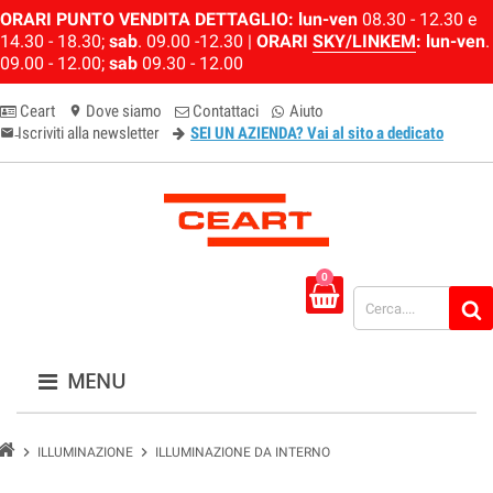
ORARI PUNTO VENDITA DETTAGLIO:
lun-ven
08.30 - 12.30 e
14.30 - 18.30;
sab
. 09.00 -12.30 |
ORARI
SKY/LINKEM
:
lun-ven
.
09.00 - 12.00;
sab
09.30 - 12.00
Ceart
Dove siamo
Contattaci
Aiuto
location_on
Iscriviti alla newsletter
SEI UN AZIENDA? Vai al sito a dedicato
email-newsletter
0
MENU
chevron_right
chevron_right
ILLUMINAZIONE
ILLUMINAZIONE DA INTERNO