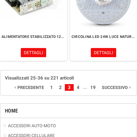
ALIMENTATORE STABILIZZATO 12V 50W
CIRCOLINA LED 24W LUCE NATURALE 4000K
DETTAGLI
DETTAGLI
Visualizzati 25-36 su 221 articoli
…
1
2
3
4
19
PRECEDENTE
SUCCESSIVO
navigate_before
navigate_next
HOME
ACCESSORI AUTO-MOTO
ACCESSORI CELLULARE