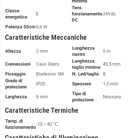
minima
Tens.
Classe
E
funzionamento
24Vdc
energetica
DC
Potenza 50cm
6,6 W
Caratteristiche Meccaniche
Lunghezza
Altezza
2 mm
5 m
nastro
Lunghezza
Connessioni
Cavo libero
45,5 mm
taglio minima
Fissaggio
Biadesivo 3M
N. Led/taglio
8
Grado di
IP20
Spessore
1,3 mm
protezione
Tipo di
Larghezza
8 mm
Nessuno
protezione
Caratteristiche Termiche
Temp. di
-10 / 40 °C
funzionamento
Caratteristiche di Illuminazione