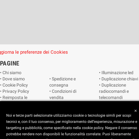
giorna le preferenze dei Cookies
PAGINE
• Chi siamo
• Illuminazione led
• Dove siamo
• Spedizione e
• Duplicazione chiavi
• Cookie Policy
consegna
• Duplicazione
• Privacy Policy
• Condizioni di
radiocomandi e
• Reimposta le
vendita
telecomandi
preferenze dei
• Catalogo
• Smart home
cookie
• Video sorveglianza
close
Noi e terze parti selezionate utilizziamo cookie o tecnologie simili per scopi
tecnici e, con il tuo consenso, per miglioramento dell’esperienza, misurazione e
Copyright © 2025 CEART | Negozio di elettronica Torino
targeting e pubblicità, come specificato nella cookie policy. Negare il consenso
potrebbe rendere non disponibili le funzionalità correlate. Puoi liberamente