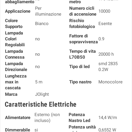
abbagliamento
metro
Per
Numero cicli
Applicazione
10000
illuminazione
di accensione
Colore
Rischio
Bianco
Esente
Supporto
fotobiologico
Lampada
Fattore di
Colori
no
0.9
sopravvivenza
Regolabili
Lampada
Tempo di vita
no
20000 h
Connessa
L70B50
Lampada
smd 2835
no
Tipo di led
Direzionale
0.2W
Lunghezza
max in
5 m
Tipo nastro
Monocolore
cascata
Marca
JOlight
Caratteristiche Elettriche
Esterno (non
Potenza
Alimentatore
14,4 W/m
incluso)
Nastro Led
Potenza unità
Dimmerabile
si
0,6552 W