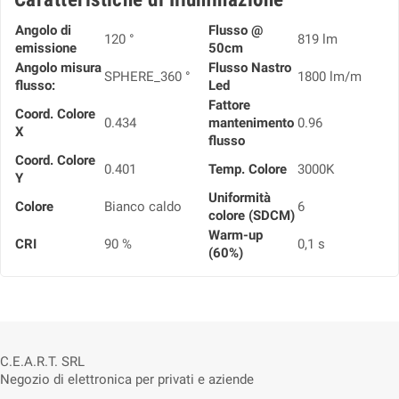
Angolo di
Flusso @
120 °
819 lm
emissione
50cm
Angolo misura
Flusso Nastro
SPHERE_360 °
1800 lm/m
flusso:
Led
Fattore
Coord. Colore
0.434
mantenimento
0.96
X
flusso
Coord. Colore
0.401
Temp. Colore
3000K
Y
Uniformità
Colore
Bianco caldo
6
colore (SDCM)
Warm-up
CRI
90 %
0,1 s
(60%)
C.E.A.R.T. SRL
Negozio di elettronica per privati e aziende