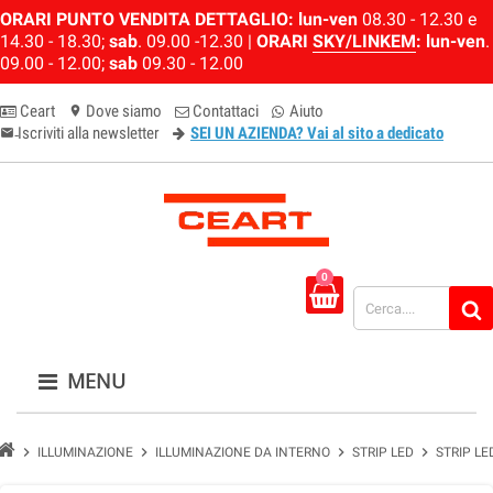
ORARI PUNTO VENDITA DETTAGLIO:
lun-ven
08.30 - 12.30 e
14.30 - 18.30;
sab
. 09.00 -12.30 |
ORARI
SKY/LINKEM
:
lun-ven
.
09.00 - 12.00;
sab
09.30 - 12.00
Ceart
Dove siamo
Contattaci
Aiuto
location_on
Iscriviti alla newsletter
SEI UN AZIENDA? Vai al sito a dedicato
email-newsletter
0
MENU
chevron_right
chevron_right
chevron_right
chevron_right
ILLUMINAZIONE
ILLUMINAZIONE DA INTERNO
STRIP LED
STRIP LE