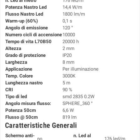
n. Led al metro
176 led/m
Potenza Nastro Led
14,4 W/m
Flusso Nastro Led
1800 lm/m
Warm-up (60%)
0,1 s
Angolo di emissione
120 °
Numero cicli di accensione
10000
Tempo di vita L70B50
20000 h
Altezza
2 mm
Grado di protezione
IP20
Larghezza
8 mm
Applicazione
Per illuminazione
Temp. Colore
3000K
Lunghezza nastro
5 m
CRI
90 %
Tipo di led
smd 2835 0.2W
Angolo misura flusso:
SPHERE_360 °
Potenza 50cm
6,6 W
Flusso @ 50cm
819 lm
Caratteristiche Generali
Schermo anti-
n. Led al
no
176 led/m