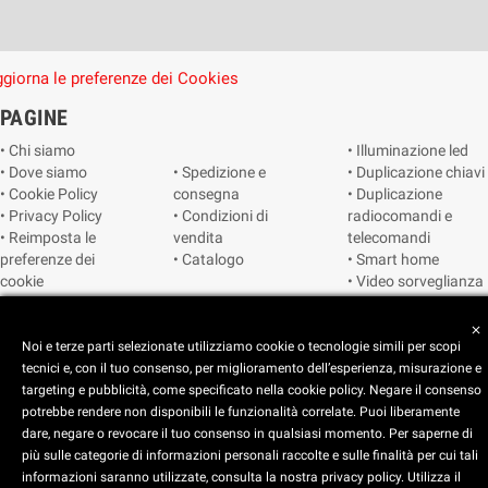
giorna le preferenze dei Cookies
PAGINE
• Chi siamo
• Illuminazione led
• Dove siamo
• Spedizione e
• Duplicazione chiavi
• Cookie Policy
consegna
• Duplicazione
• Privacy Policy
• Condizioni di
radiocomandi e
• Reimposta le
vendita
telecomandi
preferenze dei
• Catalogo
• Smart home
cookie
• Video sorveglianza
close
Copyright © 2025 CEART | Negozio di elettronica Torino
Noi e terze parti selezionate utilizziamo cookie o tecnologie simili per scopi
tecnici e, con il tuo consenso, per miglioramento dell’esperienza, misurazione e
targeting e pubblicità, come specificato nella cookie policy. Negare il consenso
potrebbe rendere non disponibili le funzionalità correlate. Puoi liberamente
dare, negare o revocare il tuo consenso in qualsiasi momento. Per saperne di
più sulle categorie di informazioni personali raccolte e sulle finalità per cui tali
x
C.E.A.R.T. Elettronica
informazioni saranno utilizzate, consulta la nostra privacy policy. Utilizza il