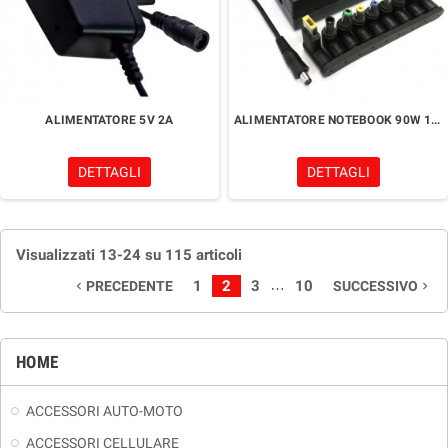
ALIMENTATORE 5V 2A
ALIMENTATORE NOTEBOOK 90W 15-24V
DETTAGLI
DETTAGLI
Visualizzati 13-24 su 115 articoli
…
1
2
3
10
PRECEDENTE
SUCCESSIVO
navigate_before
navigate_next
HOME
ACCESSORI AUTO-MOTO
ACCESSORI CELLULARE