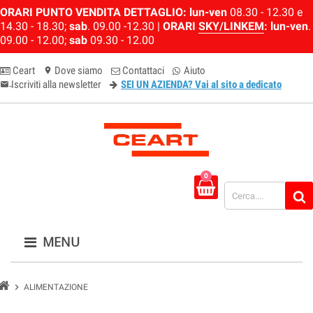
ORARI PUNTO VENDITA DETTAGLIO:
lun-ven
08.30 - 12.30 e
14.30 - 18.30;
sab
. 09.00 -12.30 |
ORARI
SKY/LINKEM
:
lun-ven
.
09.00 - 12.00;
sab
09.30 - 12.00
Ceart
Dove siamo
Contattaci
Aiuto
location_on
Iscriviti alla newsletter
SEI UN AZIENDA? Vai al sito a dedicato
email-newsletter
0
MENU
chevron_right
ALIMENTAZIONE