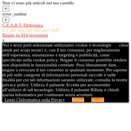
Non ci sono più articoli nel tuo carrello
×
error_outline
×
C.E.A.R.T. Elettronica
4.5
star
star
star
star
star_half
Basato su
914
recensioni
x
Noi e terze parti selezionate utilizziamo cookie o tecnologie
close
simili per scopi tecnici e, con il tuo consenso, per miglioramento
dell’esperienza, misurazione e targeting e pubblicità, come
specificato nella cookie policy. Negare il consenso potrebbe rendere
non disponibili le funzionalità correlate. Puoi liberamente dare,
negare o revocare il tuo consenso in qualsiasi momento. Per saperne
di più sulle categorie di informazioni personali raccolte e sulle
finalità per cui tali informazioni saranno utilizzate, consulta la nostra
privacy policy. Utilizza il pulsante Accetta per acconsentire
all’utilizzo di tali tecnologie. Utilizza il pulsante Rifiuta o chiudi
questa informativa per continuare senza accettare.
Leggi l’Informativa sulla Privacy
Rifiuta
Accedi