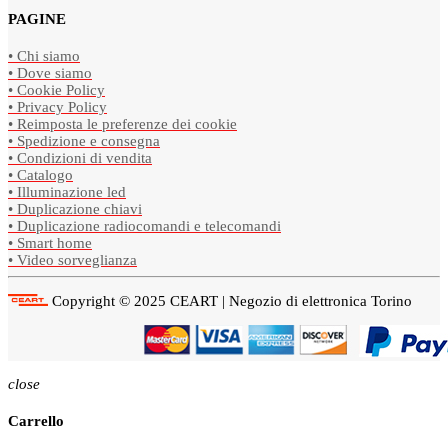
PAGINE
• Chi siamo
• Dove siamo
• Cookie Policy
• Privacy Policy
• Reimposta le preferenze dei cookie
• Spedizione e consegna
• Condizioni di vendita
• Catalogo
• Illuminazione led
• Duplicazione chiavi
• Duplicazione radiocomandi e telecomandi
• Smart home
• Video sorveglianza
Copyright © 2025 CEART | Negozio di elettronica Torino
close
Carrello