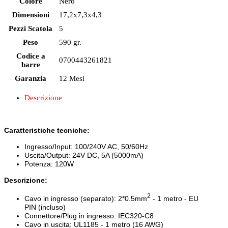
Colore
Nero
Dimensioni
17,2x7,3x4,3
Pezzi Scatola
5
Peso
590 gr.
Codice a
0700443261821
barre
Garanzia
12 Mesi
Descrizione
Caratteristiche tecniche:
Ingresso/Input: 100/240V AC, 50/60Hz
Uscita/Output: 24V DC, 5A (5000mA)
Potenza: 120W
Descrizione:
2
Cavo in ingresso (separato): 2*0.5mm
- 1 metro - EU
PIN (incluso)
Connettore/Plug in ingresso: IEC320-C8
Cavo in uscita:
UL1185
- 1 metro (16 AWG)