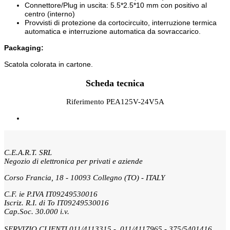
Connettore/Plug in uscita: 5.5*2.5*10 mm con positivo al
centro (interno)
Provvisti di protezione da cortocircuito, interruzione termica
automatica e interruzione automatica da sovraccarico.
Packaging:
Scatola colorata in cartone.
Scheda tecnica
Riferimento
PEA125V-24V5A
C.E.A.R.T. SRL
Negozio di elettronica per privati e aziende
Corso Francia, 18 - 10093 Collegno (TO) - ITALY
C.F. ie P.IVA IT09249530016
Iscriz. R.I. di To IT09249530016
Cap.Soc. 30.000 i.v.
SERVIZIO CLIENTI 011/4113315 - 011/4117965 - 375/5401416