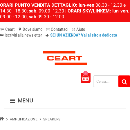
ORARI PUNTO VENDITA DETTAGLIO:
lun-ven
08.30 - 12.30 e
14.30 - 18.30;
sab
. 09.00 -12.30 |
ORARI
SKY/LINKEM
:
lun-ven
.
09.00 - 12.00;
sab
09.30 - 12.00
Ceart
Dove siamo
Contattaci
Aiuto
location_on
Iscriviti alla newsletter
SEI UN AZIENDA? Vai al sito a dedicato
email-newsletter
0
MENU
chevron_right
chevron_right
AMPLIFICAZIONE
SPEAKERS