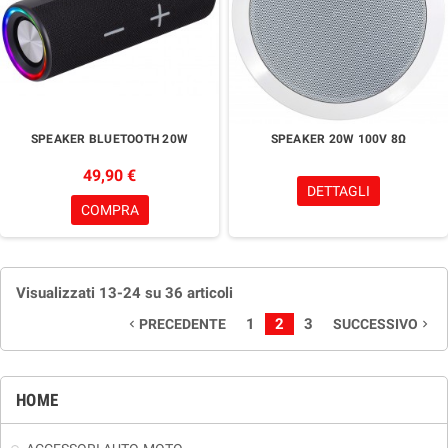
SPEAKER BLUETOOTH 20W
SPEAKER 20W 100V 8Ω
49,90 €
DETTAGLI
COMPRA
Visualizzati 13-24 su 36 articoli
1
2
3
PRECEDENTE
SUCCESSIVO
navigate_before
navigate_next
HOME