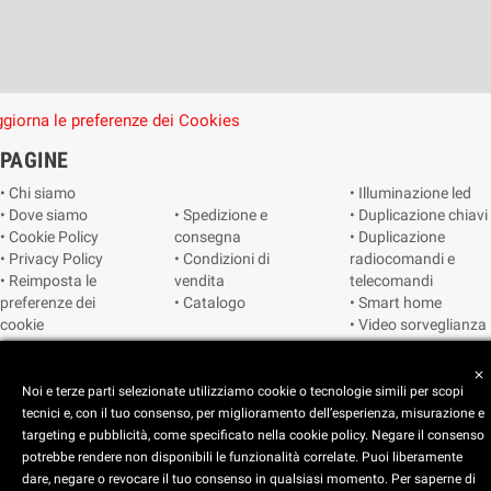
giorna le preferenze dei Cookies
PAGINE
• Chi siamo
• Illuminazione led
• Dove siamo
• Spedizione e
• Duplicazione chiavi
• Cookie Policy
consegna
• Duplicazione
• Privacy Policy
• Condizioni di
radiocomandi e
• Reimposta le
vendita
telecomandi
preferenze dei
• Catalogo
• Smart home
cookie
• Video sorveglianza
close
Copyright © 2025 CEART | Negozio di elettronica Torino
Noi e terze parti selezionate utilizziamo cookie o tecnologie simili per scopi
tecnici e, con il tuo consenso, per miglioramento dell’esperienza, misurazione e
targeting e pubblicità, come specificato nella cookie policy. Negare il consenso
potrebbe rendere non disponibili le funzionalità correlate. Puoi liberamente
dare, negare o revocare il tuo consenso in qualsiasi momento. Per saperne di