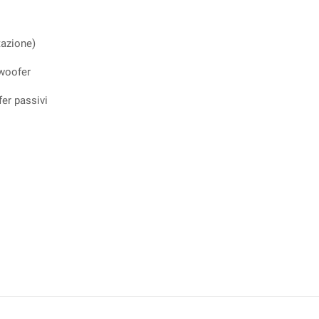
tazione)
 woofer
fer passivi