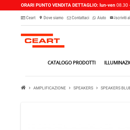
ORARI PUNTO VENDITA DETTAGLIO:
lun-ven
08.30 -
Ceart
Dove siamo
Contattaci
Aiuto
Iscriviti 
location_on
email-n
CATALOGO PRODOTTI
ILLUMINAZ
chevron_right
AMPLIFICAZIONE
chevron_right
SPEAKERS
chevron_right
SPEAKERS BLU