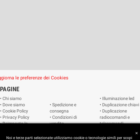
giorna le preferenze dei Cookies
PAGINE
• Chi siamo
• Illuminazione led
• Dove siamo
• Spedizione e
• Duplicazione chiavi
• Cookie Policy
consegna
• Duplicazione
• Privacy Policy
• Condizioni di
radiocomandi e
• Reimposta le
vendita
telecomandi
preferenze dei
• Catalogo
• Smart home
close
cookie
• Video sorveglianza
Noi e terze parti selezionate utilizziamo cookie o tecnologie simili per scopi