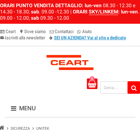
ORARI PUNTO VENDITA DETTAGLIO:
lun-ven
08.30 - 12.30 e
14.30 - 18.30;
sab
. 09.00 -12.30 |
ORARI
SKY/LINKEM
:
lun-ven
.
09.00 - 12.00;
sab
09.30 - 12.00
Ceart
Dove siamo
Contattaci
Aiuto
location_on
Iscriviti alla newsletter
SEI UN AZIENDA? Vai al sito a dedicato
email-newsletter
0
MENU
chevron_right
chevron_right
SICUREZZA
UNITEK