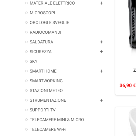
MATERIALE ELETTRICO
add
MICROSCOPI
OROLOGI E SVEGLIE
RADIOCOMANDI
SALDATURA
add
SICUREZZA
add
SKY
Z
SMART HOME
add
SMARTWORKING
36,90 €
STAZIONI METEO
STRUMENTAZIONE
add
SUPPORTI TV
TELECAMERE MINI & MICRO
TELECAMERE Wi-Fi