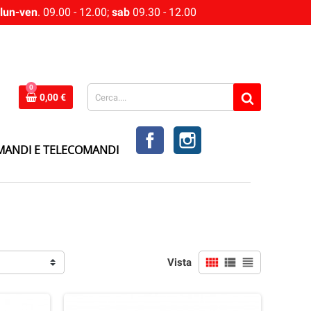
lun-ven
. 09.00 - 12.00;
sab
09.30 - 12.00
0
0,00 €
FACEBOOK
INSTAGRAM
MANDI E TELECOMANDI
view_comfy
view_list
view_headline
Vista