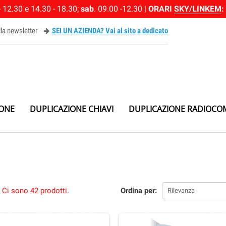
 12.30 e 14.30 - 18.30;
sab
. 09.00 -12.30 |
ORARI
SKY/LINKEM
:
alla newsletter
SEI UN AZIENDA? Vai al sito a dedicato
ewsletter
IONE
DUPLICAZIONE CHIAVI
DUPLICAZIONE RADIOCO
Ci sono 42 prodotti.
Ordina per:
Rilevanza