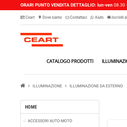
ORARI PUNTO VENDITA DETTAGLIO:
lun-ven
08.30 -
Ceart
Dove siamo
Contattaci
Aiuto
Iscriviti 
location_on
email-n
CATALOGO PRODOTTI
ILLUMINAZ
chevron_right
ILLUMINAZIONE
chevron_right
ILLUMINAZIONE DA ESTERNO
HOME
ACCESSORI AUTO-MOTO