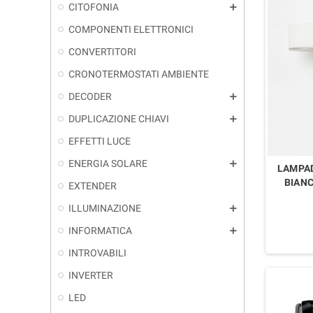
CITOFONIA
add
COMPONENTI ELETTRONICI
CONVERTITORI
CRONOTERMOSTATI AMBIENTE
DECODER
add
DUPLICAZIONE CHIAVI
add
EFFETTI LUCE
ENERGIA SOLARE
add
LAMPAD
BIANC
EXTENDER
ILLUMINAZIONE
add
INFORMATICA
add
INTROVABILI
INVERTER
LED