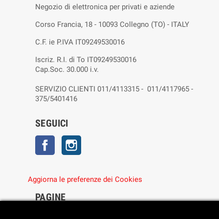
Negozio di elettronica per privati e aziende
Corso Francia, 18 - 10093 Collegno (TO) - ITALY
C.F. ie P.IVA IT09249530016
Iscriz. R.I. di To IT09249530016
Cap.Soc. 30.000 i.v.
SERVIZIO CLIENTI 011/4113315 - 011/4117965 -
375/5401416
SEGUICI
Facebook
Instagram
Aggiorna le preferenze dei Cookies
PAGINE
• Chi siamo