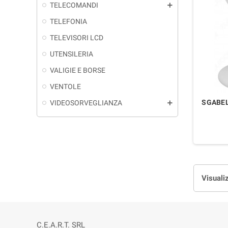
TELECOMANDI
add
TELEFONIA
TELEVISORI LCD
UTENSILERIA
VALIGIE E BORSE
VENTOLE
SGABEL
VIDEOSORVEGLIANZA
add
Visuali
C.E.A.R.T. SRL