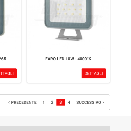
P65
FARO LED 10W - 4000°K
ETTAGLI
DETTAGLI
1
2
3
4
PRECEDENTE
SUCCESSIVO
navigate_before
navigate_next