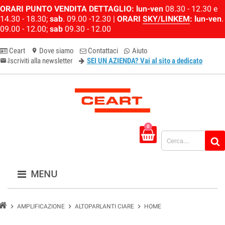
ORARI PUNTO VENDITA DETTAGLIO:
lun-ven
08.30 - 12.30 e
14.30 - 18.30;
sab
. 09.00 -12.30 |
ORARI
SKY/LINKEM
:
lun-ven
.
09.00 - 12.00;
sab
09.30 - 12.00
Ceart
Dove siamo
Contattaci
Aiuto
location_on
Iscriviti alla newsletter
SEI UN AZIENDA? Vai al sito a dedicato
email-newsletter
0
MENU
chevron_right
chevron_right
chevron_right
AMPLIFICAZIONE
ALTOPARLANTI CIARE
HOME