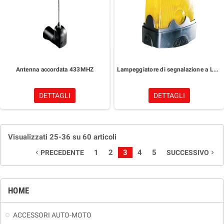
Antenna accordata 433MHZ
Lampeggiatore di segnalazione a LED 220V
DETTAGLI
DETTAGLI
Visualizzati 25-36 su 60 articoli
1
2
3
4
5
PRECEDENTE
SUCCESSIVO
navigate_before
navigate_next
HOME
ACCESSORI AUTO-MOTO