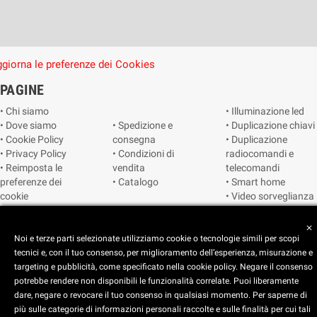
giorna le preferenze dei Cookies
PAGINE
• Chi siamo
• Illuminazione led
• Dove siamo
• Spedizione e
• Duplicazione chiavi
• Cookie Policy
consegna
• Duplicazione
• Privacy Policy
• Condizioni di
radiocomandi e
• Reimposta le
vendita
telecomandi
preferenze dei
• Catalogo
• Smart home
cookie
• Video sorveglianza
close
Copyright © 2025 CEART | Negozio di elettronica Torino
Noi e terze parti selezionate utilizziamo cookie o tecnologie simili per scopi
tecnici e, con il tuo consenso, per miglioramento dell’esperienza, misurazione e
targeting e pubblicità, come specificato nella cookie policy. Negare il consenso
potrebbe rendere non disponibili le funzionalità correlate. Puoi liberamente
dare, negare o revocare il tuo consenso in qualsiasi momento. Per saperne di
più sulle categorie di informazioni personali raccolte e sulle finalità per cui tali