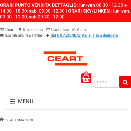
ORARI PUNTO VENDITA DETTAGLIO:
lun-ven
08.30 - 12.30 e
14.30 - 18.30;
sab
. 09.00 -12.30 |
ORARI
SKY/LINKEM
:
lun-ven
.
09.00 - 12.00;
sab
09.30 - 12.00
Ceart
Dove siamo
Contattaci
Aiuto
location_on
Iscriviti alla newsletter
SEI UN AZIENDA? Vai al sito a dedicato
email-newsletter
0
MENU
chevron_right
AUTOMAZIONE