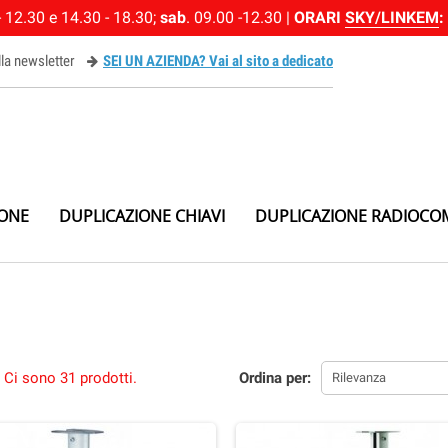
 12.30 e 14.30 - 18.30;
sab
. 09.00 -12.30 |
ORARI
SKY/LINKEM
:
alla newsletter
SEI UN AZIENDA? Vai al sito a dedicato
ewsletter
IONE
DUPLICAZIONE CHIAVI
DUPLICAZIONE RADIOCO
Ci sono 31 prodotti.
Ordina per:
Rilevanza