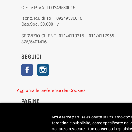
C.F. ie P.IVA IT09249530016
Iscriz. R.I. di To IT09249530016
Cap.Soc. 30.000 i.v.
SERVIZIO CLIENTI 011/4113315 - 011/4117965 -
375/5401416
SEGUICI
Facebook
Instagram
Aggiorna le preferenze dei Cookies
PAGINE
• Chi siamo
• Dove siamo
Noi e terze parti selezionate utilizziamo cook
• Cookie Policy
targeting e pubblicità, come specificato nell
• Privacy Policy
negare o revocare il tuo consenso in qualsiasi