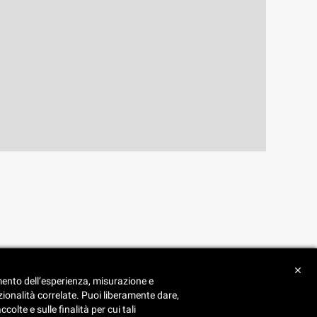
• Illuminazione led
close
• Duplicazione chiavi
amento dell’esperienza, misurazione e
• Duplicazione radiocomandi e telecomandi
zionalità correlate. Puoi liberamente dare,
x
• Smart home
C.E.A.R.T. Elettronica
lte e sulle finalità per cui tali