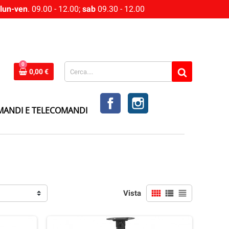
lun-ven
. 09.00 - 12.00;
sab
09.30 - 12.00
0
0,00 €
FACEBOOK
INSTAGRAM
MANDI E TELECOMANDI
view_comfy
view_list
view_headline
Vista