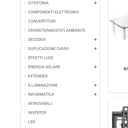
CITOFONIA
add
COMPONENTI ELETTRONICI
CONVERTITORI
CRONOTERMOSTATI AMBIENTE
DECODER
add
DUPLICAZIONE CHIAVI
add
EFFETTI LUCE
ENERGIA SOLARE
add
R
EXTENDER
ILLUMINAZIONE
add
INFORMATICA
add
INTROVABILI
INVERTER
LED