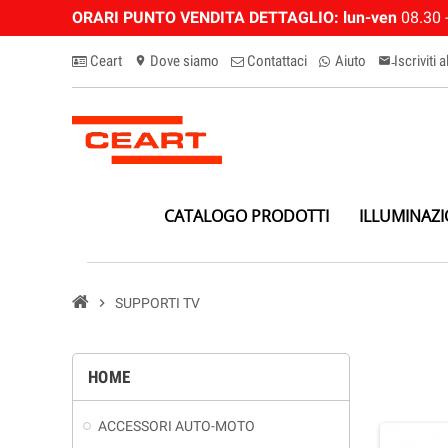
ORARI PUNTO VENDITA DETTAGLIO:
lun-ven
08.30 -
Ceart
Dove siamo
Contattaci
Aiuto
Iscriviti 
location_on
email-n
CATALOGO PRODOTTI
ILLUMINAZ
chevron_right
SUPPORTI TV
HOME
ACCESSORI AUTO-MOTO