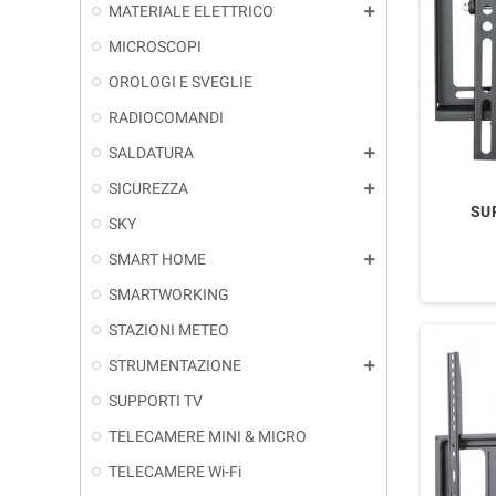
MATERIALE ELETTRICO
add
MICROSCOPI
OROLOGI E SVEGLIE
RADIOCOMANDI
SALDATURA
add
SICUREZZA
add
SU
SKY
SMART HOME
add
SMARTWORKING
STAZIONI METEO
STRUMENTAZIONE
add
SUPPORTI TV
TELECAMERE MINI & MICRO
TELECAMERE Wi-Fi