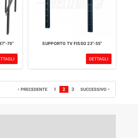
7"-70"
SUPPORTO TV FISSO 23"-55"
ETTAGLI
DETTAGLI
1
2
3
PRECEDENTE
SUCCESSIVO
navigate_before
navigate_next