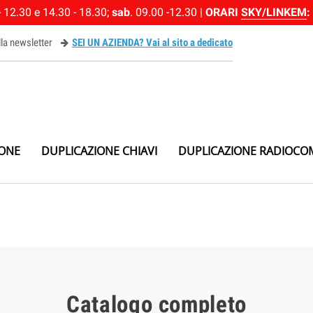
 12.30 e 14.30 - 18.30;
sab
. 09.00 -12.30 |
ORARI
SKY/LINKEM
:
alla newsletter
SEI UN AZIENDA? Vai al sito a dedicato
ewsletter
IONE
DUPLICAZIONE CHIAVI
DUPLICAZIONE RADIOCO
Catalogo completo