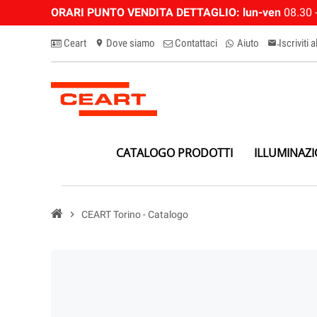
ORARI PUNTO VENDITA DETTAGLIO:
lun-ven
08.30 -
Ceart
Dove siamo
Contattaci
Aiuto
Iscriviti 
location_on
email-n
CATALOGO PRODOTTI
ILLUMINAZ
chevron_right
CEART Torino - Catalogo