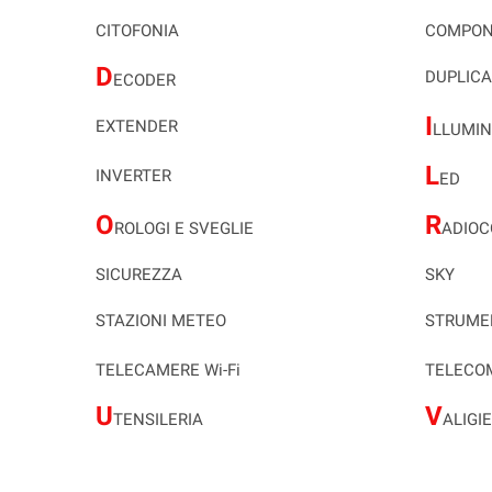
CITOFONIA
COMPON
D
DUPLICA
ECODER
I
EXTENDER
LLUMIN
L
INVERTER
ED
O
R
ROLOGI E SVEGLIE
ADIO
SICUREZZA
SKY
STAZIONI METEO
STRUME
TELECAMERE Wi-Fi
TELECO
U
V
TENSILERIA
ALIGI