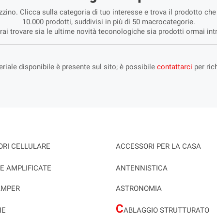
zino. Clicca sulla categoria di tuo interesse e trova il prodotto c
10.000 prodotti, suddivisi in più di 50 macrocategorie.
i trovare sia le ultime novità teconologiche sia prodotti ormai introv
eriale disponibile è presente sul sito; è possibile
contattarci
per ric
RI CELLULARE
ACCESSORI PER LA CASA
E AMPLIFICATE
ANTENNISTICA
AMPER
ASTRONOMIA
C
IE
ABLAGGIO STRUTTURATO