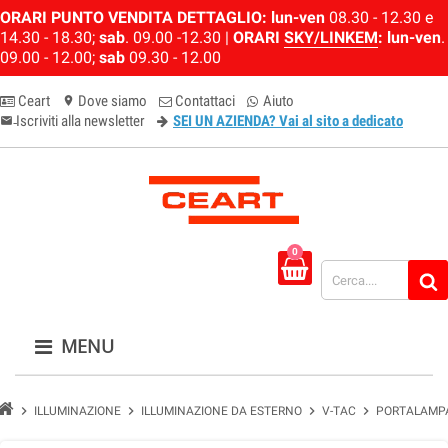
ORARI PUNTO VENDITA DETTAGLIO:
lun-ven
08.30 - 12.30 e
14.30 - 18.30;
sab
. 09.00 -12.30 |
ORARI
SKY/LINKEM
:
lun-ven
.
09.00 - 12.00;
sab
09.30 - 12.00
Ceart
Dove siamo
Contattaci
Aiuto
location_on
Iscriviti alla newsletter
SEI UN AZIENDA? Vai al sito a dedicato
email-newsletter
0
MENU
chevron_right
chevron_right
chevron_right
chevron_right
ILLUMINAZIONE
ILLUMINAZIONE DA ESTERNO
V-TAC
PORTALAMPA