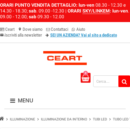
ORARI PUNTO VENDITA DETTAGLIO:
lun-ven
08.30 - 12.30 e
14.30 - 18.30;
sab
. 09.00 -12.30 |
ORARI
SKY/LINKEM
:
lun-ven
.
09.00 - 12.00;
sab
09.30 - 12.00
Ceart
Dove siamo
Contattaci
Aiuto
location_on
Iscriviti alla newsletter
SEI UN AZIENDA? Vai al sito a dedicato
email-newsletter
0
MENU
chevron_right
chevron_right
chevron_right
chevron_right
ILLUMINAZIONE
ILLUMINAZIONE DA INTERNO
TUBI LED
TUBO LED 