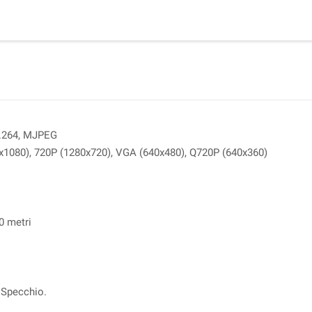
H.264, MJPEG
0x1080), 720P (1280x720), VGA (640x480), Q720P (640x360)
0 metri
 Specchio.