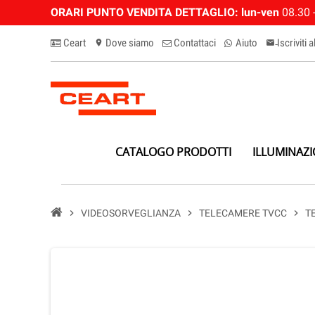
ORARI PUNTO VENDITA DETTAGLIO:
lun-ven
08.30 -
Ceart
Dove siamo
Contattaci
Aiuto
Iscriviti 
location_on
email-n
CATALOGO PRODOTTI
ILLUMINAZ
chevron_right
VIDEOSORVEGLIANZA
chevron_right
TELECAMERE TVCC
chevron_right
T