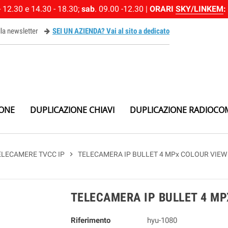
 12.30 e 14.30 - 18.30;
sab
. 09.00 -12.30 |
ORARI
SKY/LINKEM
:
alla newsletter
SEI UN AZIENDA? Vai al sito a dedicato
ewsletter
IONE
DUPLICAZIONE CHIAVI
DUPLICAZIONE RADIOCO
ELECAMERE TVCC IP
chevron_right
TELECAMERA IP BULLET 4 MPx COLOUR VIEW
TELECAMERA IP BULLET 4 MP
Riferimento
hyu-1080