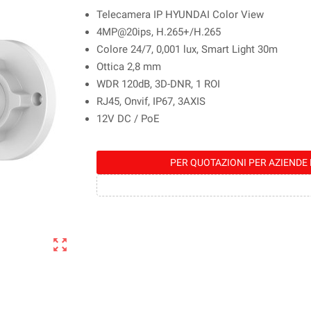
Telecamera IP HYUNDAI Color View
4MP@20ips, H.265+/H.265
Colore 24/7, 0,001 lux, Smart Light 30m
Ottica 2,8 mm
WDR 120dB, 3D-DNR, 1 ROI
RJ45, Onvif, IP67, 3AXIS
12V DC / PoE
PER QUOTAZIONI PER AZIENDE 
zoom_out_map