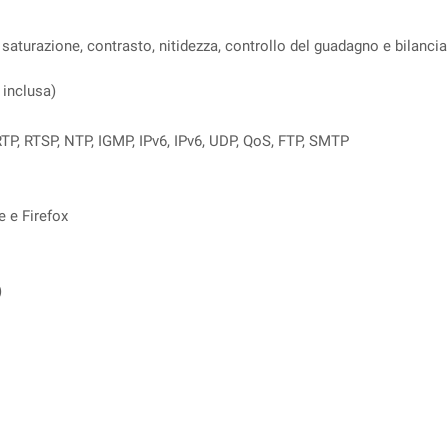
 saturazione, contrasto, nitidezza, controllo del guadagno e bilanc
 inclusa)
RTP, RTSP, NTP, IGMP, IPv6, IPv6, UDP, QoS, FTP, SMTP
e e Firefox
)