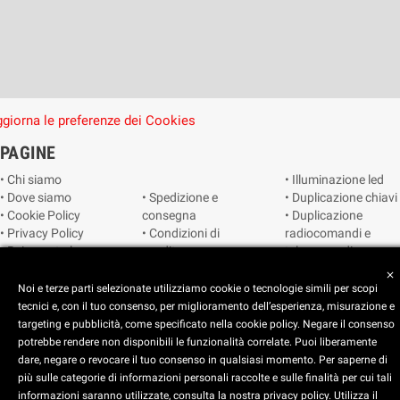
giorna le preferenze dei Cookies
PAGINE
• Chi siamo
• Illuminazione led
• Dove siamo
• Spedizione e
• Duplicazione chiavi
• Cookie Policy
consegna
• Duplicazione
• Privacy Policy
• Condizioni di
radiocomandi e
• Reimposta le
vendita
telecomandi
preferenze dei
• Catalogo
• Smart home
close
cookie
• Video sorveglianza
Noi e terze parti selezionate utilizziamo cookie o tecnologie simili per scopi
tecnici e, con il tuo consenso, per miglioramento dell’esperienza, misurazione e
targeting e pubblicità, come specificato nella cookie policy. Negare il consenso
Copyright © 2025 CEART | Negozio di elettronica Torino
potrebbe rendere non disponibili le funzionalità correlate. Puoi liberamente
dare, negare o revocare il tuo consenso in qualsiasi momento. Per saperne di
più sulle categorie di informazioni personali raccolte e sulle finalità per cui tali
x
C.E.A.R.T. Elettronica
informazioni saranno utilizzate, consulta la nostra privacy policy. Utilizza il