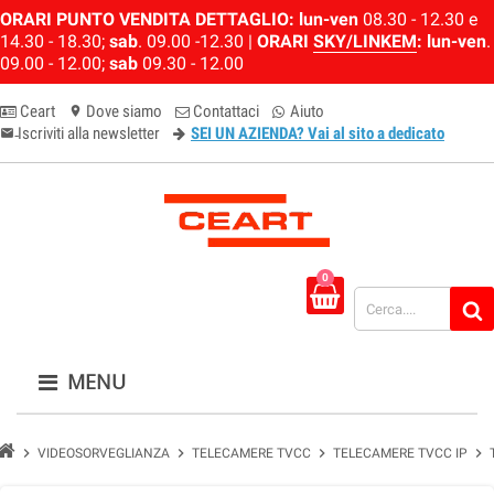
ORARI PUNTO VENDITA DETTAGLIO:
lun-ven
08.30 - 12.30 e
14.30 - 18.30;
sab
. 09.00 -12.30 |
ORARI
SKY/LINKEM
:
lun-ven
.
09.00 - 12.00;
sab
09.30 - 12.00
Ceart
Dove siamo
Contattaci
Aiuto
location_on
Iscriviti alla newsletter
SEI UN AZIENDA? Vai al sito a dedicato
email-newsletter
0
MENU
chevron_right
chevron_right
chevron_right
chevron_right
VIDEOSORVEGLIANZA
TELECAMERE TVCC
TELECAMERE TVCC IP