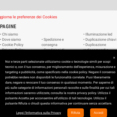
giorna le preferenze dei Cookies
PAGINE
• Chi siamo
• Illuminazione led
• Dove siamo
• Spedizione e
• Duplicazione chiavi
• Cookie Policy
consegna
• Duplicazione
• Privacy Policy
• Condizioni di
radiocomandi e
• Reimposta le
vendita
telecomandi
close
preferenze dei
• Catalogo
• Smart home
Noi e terze parti selezionate utilizziamo cookie o tecnologie simili per scopi
cookie
• Video sorveglianza
tecnici e, con il tuo consenso, per miglioramento dell’esperienza, misurazione e
targeting e pubblicità, come specificato nella cookie policy. Negare il consenso
potrebbe rendere non disponibili le funzionalità correlate. Puoi liberamente
Copyright © 2025 CEART | Negozio di elettronica Torino
dare, negare o revocare il tuo consenso in qualsiasi momento. Per saperne di
più sulle categorie di informazioni personali raccolte e sulle finalità per cui tali
x
C.E.A.R.T. Elettronica
informazioni saranno utilizzate, consulta la nostra privacy policy. Utilizza il
4.5
star
star
star
star
star_half
pulsante Accetta per acconsentire all’utilizzo di tali tecnologie. Utilizza il
pulsante Rifiuta o chiudi questa informativa per continuare senza accettare.
Basato su
914
recensioni
Leggi l’Informativa sulla Privacy
Rifiuta
Accedi