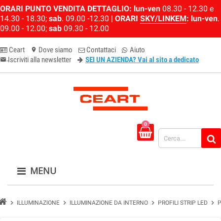
ORARI PUNTO VENDITA DETTAGLIO:
lun-ven
08.30 - 12.30 e
14.30 - 18.30;
sab
. 09.00 -12.30 |
ORARI
SKY/LINKEM
:
lun-ven
.
09.00 - 12.00;
sab
09.30 - 12.00
Ceart
Dove siamo
Contattaci
Aiuto
location_on
Iscriviti alla newsletter
SEI UN AZIENDA? Vai al sito a dedicato
email-newsletter
0
MENU
chevron_right
chevron_right
chevron_right
chevron_right
ILLUMINAZIONE
ILLUMINAZIONE DA INTERNO
PROFILI STRIP LED
P