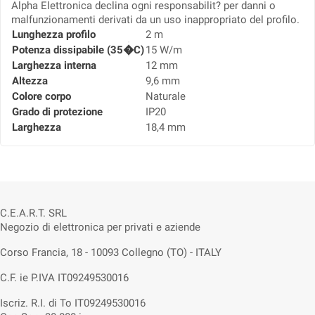
Alpha Elettronica declina ogni responsabilit? per danni o
malfunzionamenti derivati da un uso inappropriato del profilo.
Lunghezza profilo
2 m
Potenza dissipabile (35�C)
15 W/m
Larghezza interna
12 mm
Altezza
9,6 mm
Colore corpo
Naturale
Grado di protezione
IP20
Larghezza
18,4 mm
C.E.A.R.T. SRL
Negozio di elettronica per privati e aziende
Corso Francia, 18 - 10093 Collegno (TO) - ITALY
C.F. ie P.IVA IT09249530016
Iscriz. R.I. di To IT09249530016