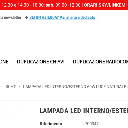
 12.30 e 14.30 - 18.30;
sab
. 09.00 -12.30 |
ORARI
SKY/LINKEM
:
alla newsletter
SEI UN AZIENDA? Vai al sito a dedicato
ewsletter
IONE
DUPLICAZIONE CHIAVI
DUPLICAZIONE RADIOCO
_right
LIICHT
chevron_right
LAMPADA LED INTERNO/ESTERNO 60W LUCE NATURALE 
LAMPADA LED INTERNO/ESTE
Riferimento
L700347