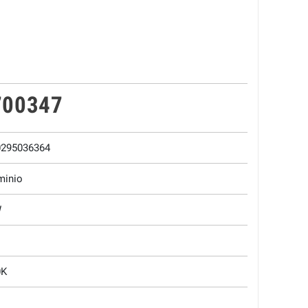
700347
0295036364
minio
W
0K