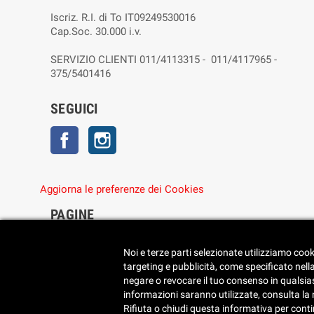
Iscriz. R.I. di To IT09249530016
Cap.Soc. 30.000 i.v.
SERVIZIO CLIENTI 011/4113315 - 011/4117965 -
375/5401416
SEGUICI
Facebook
Instagram
Aggiorna le preferenze dei Cookies
PAGINE
• Chi siamo
• Dove siamo
Noi e terze parti selezionate utilizziamo cook
• Cookie Policy
targeting e pubblicità, come specificato nell
• Privacy Policy
negare o revocare il tuo consenso in qualsiasi
• Reimposta le preferenze dei cookie
informazioni saranno utilizzate, consulta la no
Rifiuta o chiudi questa informativa per cont