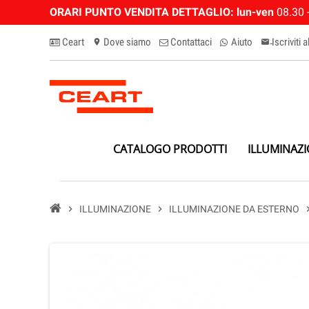
ORARI PUNTO VENDITA DETTAGLIO:
lun-ven
08.30 -
Ceart
Dove siamo
Contattaci
Aiuto
Iscriviti 
location_on
email-n
CATALOGO PRODOTTI
ILLUMINAZ
chevron_right
ILLUMINAZIONE
chevron_right
ILLUMINAZIONE DA ESTERNO
chevron