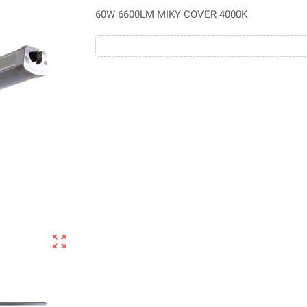
60W 6600LM MIKY COVER 4000K
zoom_out_map