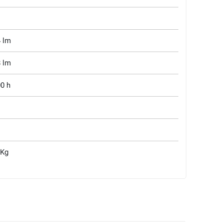
 lm
 lm
0 h
 Kg