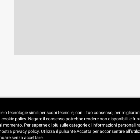
• Spedizione e consegna
ie o tecnologie simili per scopi tecnici e, con il tuo consenso, per miglior
• Condizioni di vendita
a cookie policy. Negare il consenso potrebbe rendere non disponibili le fun
• Catalogo
 momento. Per saperne di più sulle categorie di informazioni personali racco
stra privacy policy. Utilizza il pulsante Accetta per acconsentire all’utilizz
inuare senza accettare.