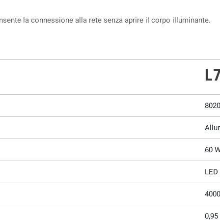
sente la connessione alla rete senza aprire il corpo illuminante.
L
802
Allu
60 
LED
400
0,95