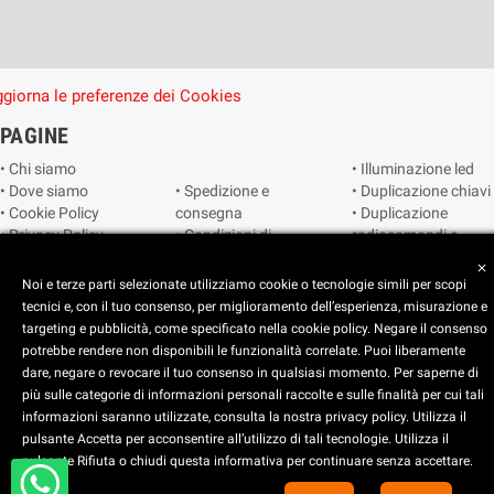
giorna le preferenze dei Cookies
PAGINE
• Chi siamo
• Illuminazione led
• Dove siamo
• Spedizione e
• Duplicazione chiavi
• Cookie Policy
consegna
• Duplicazione
• Privacy Policy
• Condizioni di
radiocomandi e
• Reimposta le
vendita
telecomandi
close
preferenze dei
• Catalogo
• Smart home
Noi e terze parti selezionate utilizziamo cookie o tecnologie simili per scopi
cookie
• Video sorveglianza
tecnici e, con il tuo consenso, per miglioramento dell’esperienza, misurazione e
targeting e pubblicità, come specificato nella cookie policy. Negare il consenso
potrebbe rendere non disponibili le funzionalità correlate. Puoi liberamente
Copyright © 2025 CEART | Negozio di elettronica Torino
dare, negare o revocare il tuo consenso in qualsiasi momento. Per saperne di
più sulle categorie di informazioni personali raccolte e sulle finalità per cui tali
x
C.E.A.R.T. Elettronica
informazioni saranno utilizzate, consulta la nostra privacy policy. Utilizza il
4.5
star
star
star
star
star_half
pulsante Accetta per acconsentire all’utilizzo di tali tecnologie. Utilizza il
pulsante Rifiuta o chiudi questa informativa per continuare senza accettare.
Basato su
914
recensioni