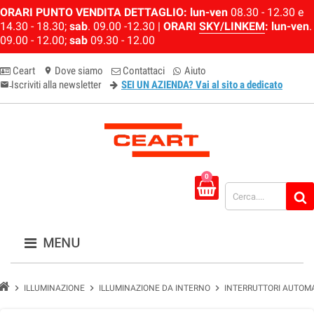
ORARI PUNTO VENDITA DETTAGLIO:
lun-ven
08.30 - 12.30 e
14.30 - 18.30;
sab
. 09.00 -12.30 |
ORARI
SKY/LINKEM
:
lun-ven
.
09.00 - 12.00;
sab
09.30 - 12.00
Ceart
Dove siamo
Contattaci
Aiuto
location_on
Iscriviti alla newsletter
SEI UN AZIENDA? Vai al sito a dedicato
email-newsletter
0
MENU
chevron_right
chevron_right
chevron_right
ILLUMINAZIONE
ILLUMINAZIONE DA INTERNO
INTERRUTTORI AUTOMA