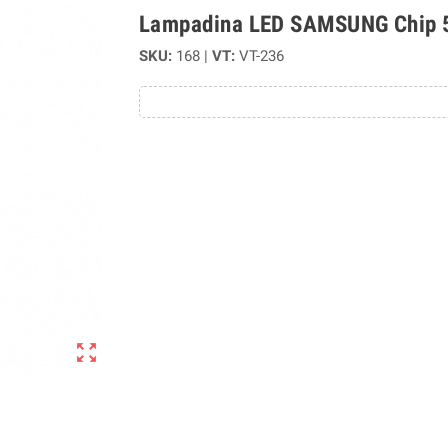
Lampadina LED SAMSUNG Chip 5
SKU:
168 |
VT:
VT-236
zoom_out_map