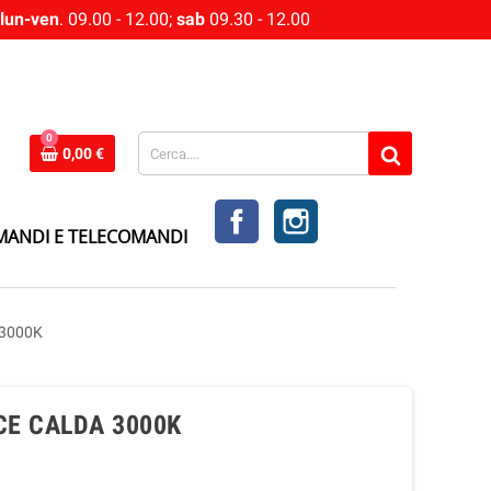
lun-ven
. 09.00 - 12.00;
sab
09.30 - 12.00
0
0,00 €
FACEBOOK
INSTAGRAM
MANDI E TELECOMANDI
 3000K
CE CALDA 3000K