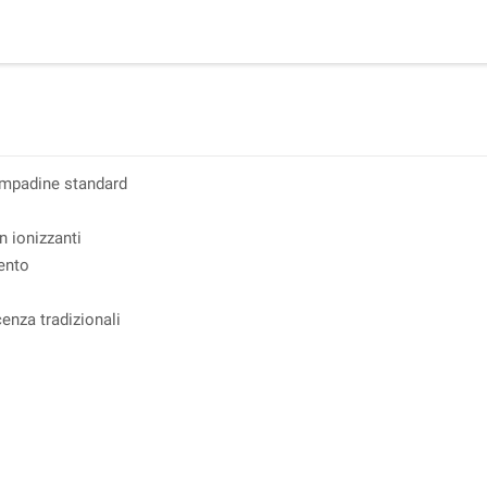
ampadine standard
n ionizzanti
ento
enza tradizionali