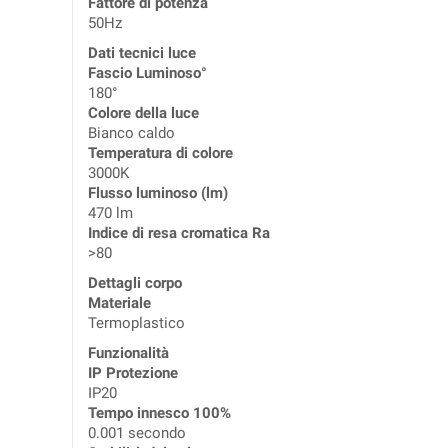
Fattore di potenza
50Hz
Dati tecnici luce
Fascio Luminoso°
180°
Colore della luce
Bianco caldo
Temperatura di colore
3000K
Flusso luminoso (lm)
470 lm
Indice di resa cromatica Ra
>80
Dettagli corpo
Materiale
Termoplastico
Funzionalità
IP Protezione
IP20
Tempo innesco 100%
0.001 secondo