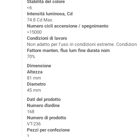
Stabilità del colore
<6
Intensità luminosa, Cd
74.8 Cd Max.
Numero cicli accensione / spegnimento
>15000
Condizioni di lavoro
Non adatto per l'uso in condizioni estreme. Condizioni 
Fattore manten. flus lum fine durata nom
70%
Dimensione
Altezza
81 mm
Diametro
45 mm
Dati del prodotto
Numero d'ordine
168
Numero di prodotto
VT-236
Pezzi per confezione
1