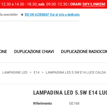
 12.30 e 14.30 - 18.30;
sab
. 09.00 -12.30 |
ORARI
SKY/LINKEM
:
alla newsletter
SEI UN AZIENDA? Vai al sito a dedicato
ewsletter
IONE
DUPLICAZIONE CHIAVI
DUPLICAZIONE RADIOCO
right
LAMPADINE LED
chevron_right
E14
chevron_right
LAMPADINA LED 5.5W E14 LUCE CALDA
LAMPADINA LED 5.5W E14 LU
Riferimento
GE168