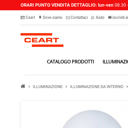
ORARI PUNTO VENDITA DETTAGLIO:
lun-ven
08.30 -
Ceart
Dove siamo
Contattaci
Aiuto
Iscriviti 
location_on
email-n
CATALOGO PRODOTTI
ILLUMINAZ
chevron_right
ILLUMINAZIONE
chevron_right
ILLUMINAZIONE DA INTERNO
chevron_