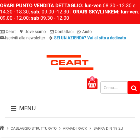
ORARI PUNTO VENDITA DETTAGLIO:
lun-ven
08.30 - 12.30 e
14.30 - 18.30;
sab
. 09.00 -12.30 |
ORARI
SKY/LINKEM
:
lun-ven
.
09.00 - 12.00;
sab
09.30 - 12.00
Ceart
Dove siamo
Contattaci
Aiuto
location_on
Iscriviti alla newsletter
SEI UN AZIENDA? Vai al sito a dedicato
email-newsletter
0
MENU
chevron_right
chevron_right
chevron_right
CABLAGGIO STRUTTURATO
ARMADI RACK
BARRA DIN 19 2U