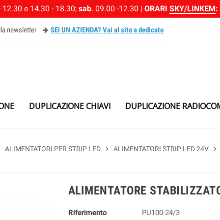
 12.30 e 14.30 - 18.30;
sab
. 09.00 -12.30 |
ORARI
SKY/LINKEM
:
alla newsletter
SEI UN AZIENDA? Vai al sito a dedicato
ewsletter
IONE
DUPLICAZIONE CHIAVI
DUPLICAZIONE RADIOCO
right
ALIMENTATORI PER STRIP LED
chevron_right
ALIMENTATORI STRIP LED 24V
chevron_right
ALIMENTATORE STABILIZZAT
Riferimento
PU100-24/3