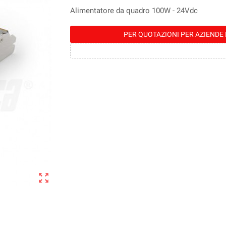
Alimentatore da quadro 100W - 24Vdc
PER QUOTAZIONI PER AZIENDE 
zoom_out_map