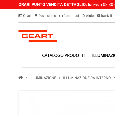
ORARI PUNTO VENDITA DETTAGLIO:
lun-ven
08.30 -
Ceart
Dove siamo
Contattaci
Aiuto
Iscriviti 
location_on
email-n
CATALOGO PRODOTTI
ILLUMINAZ
chevron_right
ILLUMINAZIONE
chevron_right
ILLUMINAZIONE DA INTERNO
chevron_