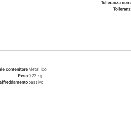
Tolleranza corr
Tolleranz
ale contenitore
Metallico
Peso
0,22 kg
affreddamento
passivo