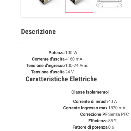
Descrizione
Potenza
100 W
Corrente d'uscita
4160 mA
Tensione d'ingresso
100‑240Vac
Tensione d'uscita
24 V
Caratteristiche Elettriche
Classe isolamento
I
Corrente di inrush
40 A
Corrente ingresso max
1830 mA
Correzione PF
Senza PFC
Efficienza
85 %
Fattore di potenza
0.6