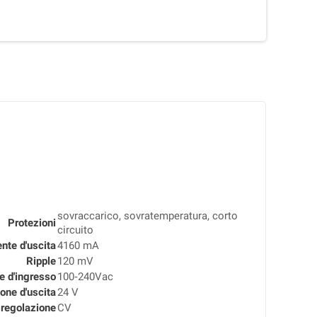
sovraccarico, sovratemperatura, corto
Protezioni
circuito
nte d'uscita
4160 mA
Ripple
120 mV
e d'ingresso
100‑240Vac
one d'uscita
24 V
 regolazione
CV