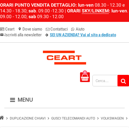
ORARI PUNTO VENDITA DETTAGLIO:
lun-ven
08.30 - 12.30 e
14.30 - 18.30;
sab
. 09.00 -12.30 |
ORARI
SKY/LINKEM
:
lun-ven
.
09.00 - 12.00;
sab
09.30 - 12.00
Ceart
Dove siamo
Contattaci
Aiuto
location_on
Iscriviti alla newsletter
SEI UN AZIENDA? Vai al sito a dedicato
email-newsletter
0
MENU
chevron_right
chevron_right
chevron_right
chevron_right
DUPLICAZIONE CHIAVI
GUSCI TELECOMANDI AUTO
VOLKSWAGEN