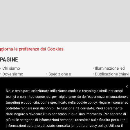
giorna le preferenze dei Cookies
PAGINE
• Chi siamo
• Illuminazione led
• Dove siamo
• Spedizione e
• Duplicazione chiavi
• Cookie Policy
consegna
• Duplicazione
• Privacy Policy
• Condizioni di
radiocomandi e
close
Noi e terze parti selezionate utilizziamo cookie o tecnologie simili per scopi
• Reimposta le
vendita
telecomandi
tecnici e, con il tuo consenso, per miglioramento dell’esperienza, misurazione e
preferenze dei
• Catalogo
• Smart home
targeting e pubblicità, come specificato nella cookie policy. Negare il consenso
cookie
• Video sorveglianza
potrebbe rendere non disponibili le funzionalità correlate. Puoi liberamente
dare, negare o revocare il tuo consenso in qualsiasi momento. Per saperne di
Copyright © 2025 CEART | Negozio di elettronica Torino
più sulle categorie di informazioni personali raccolte e sulle finalità per cui tali
x
C.E.A.R.T. Elettronica
informazioni saranno utilizzate, consulta la nostra privacy policy. Utilizza il