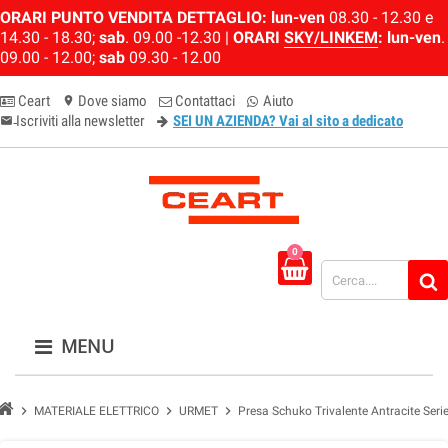
ORARI PUNTO VENDITA DETTAGLIO:
lun-ven
08.30 - 12.30 e
14.30 - 18.30;
sab
. 09.00 -12.30 |
ORARI
SKY/LINKEM
:
lun-ven
.
09.00 - 12.00;
sab
09.30 - 12.00
Ceart
Dove siamo
Contattaci
Aiuto
location_on
Iscriviti alla newsletter
SEI UN AZIENDA? Vai al sito a dedicato
email-newsletter
0
MENU
chevron_right
chevron_right
chevron_right
MATERIALE ELETTRICO
URMET
Presa Schuko Trivalente Antracite Se