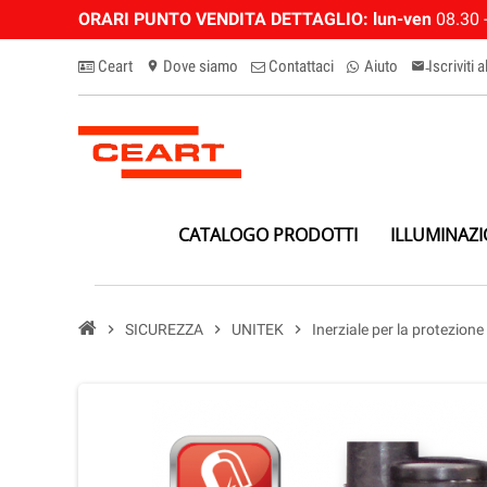
ORARI PUNTO VENDITA DETTAGLIO:
lun-ven
08.30 -
Ceart
Dove siamo
Contattaci
Aiuto
Iscriviti 
location_on
email-n
CATALOGO PRODOTTI
ILLUMINAZ
chevron_right
SICUREZZA
chevron_right
UNITEK
chevron_right
Inerziale per la protezione