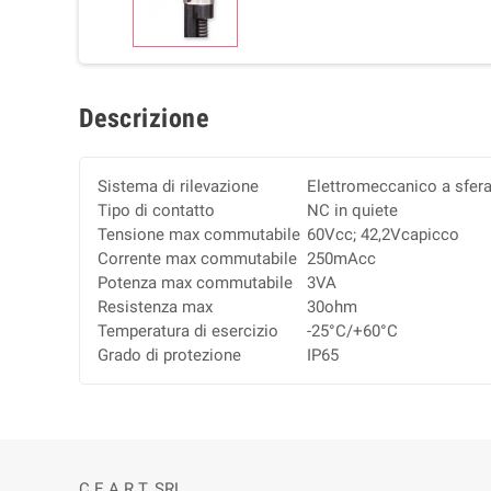
Descrizione
Sistema di rilevazione
Elettromeccanico a sfer
Tipo di contatto
NC in quiete
Tensione max commutabile
60Vcc; 42,2Vcapicco
Corrente max commutabile
250mAcc
Potenza max commutabile
3VA
Resistenza max
30ohm
Temperatura di esercizio
-25°C/+60°C
Grado di protezione
IP65
C.E.A.R.T. SRL