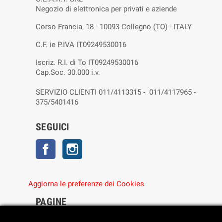
Negozio di elettronica per privati e aziende
Corso Francia, 18 - 10093 Collegno (TO) - ITALY
C.F. ie P.IVA IT09249530016
Iscriz. R.I. di To IT09249530016
Cap.Soc. 30.000 i.v.
SERVIZIO CLIENTI 011/4113315 - 011/4117965 -
375/5401416
SEGUICI
Facebook
Instagram
Aggiorna le preferenze dei Cookies
PAGINE
• Chi siamo