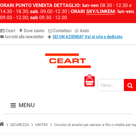
ORARI PUNTO VENDITA DETTAGLIO:
lun-ven
08.30 - 12.30 e
14.30 - 18.30;
sab
. 09.00 -12.30 |
ORARI
SKY/LINKEM
:
lun-ven
.
09.00 - 12.00;
sab
09.30 - 12.00
Ceart
Dove siamo
Contattaci
Aiuto
location_on
Iscriviti alla newsletter
SEI UN AZIENDA? Vai al sito a dedicato
email-newsletter
0
MENU
chevron_right
chevron_right
chevron_right
SICUREZZA
UNITEK
Circuito di analisi per sensori a filo o rotella per t