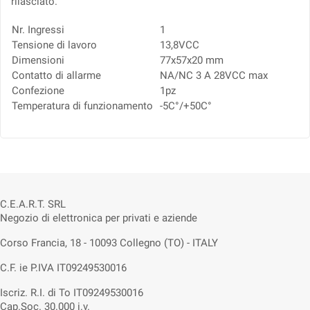
rilasciato.
Nr. Ingressi
1
Tensione di lavoro
13,8VCC
Dimensioni
77x57x20 mm
Contatto di allarme
NA/NC 3 A 28VCC max
Confezione
1pz
Temperatura di funzionamento
-5C°/+50C°
C.E.A.R.T. SRL
Negozio di elettronica per privati e aziende
Corso Francia, 18 - 10093 Collegno (TO) - ITALY
C.F. ie P.IVA IT09249530016
Iscriz. R.I. di To IT09249530016
Cap.Soc. 30.000 i.v.