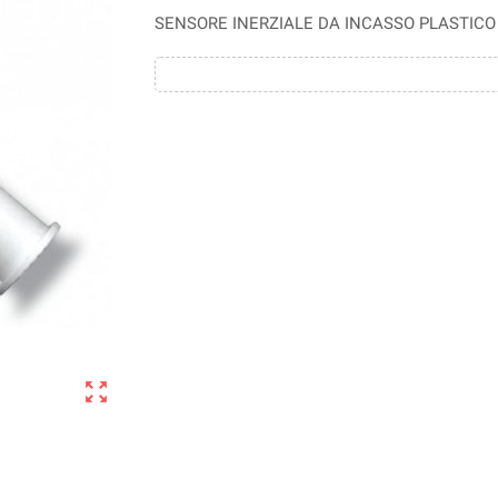
SENSORE INERZIALE DA INCASSO PLASTICO
zoom_out_map