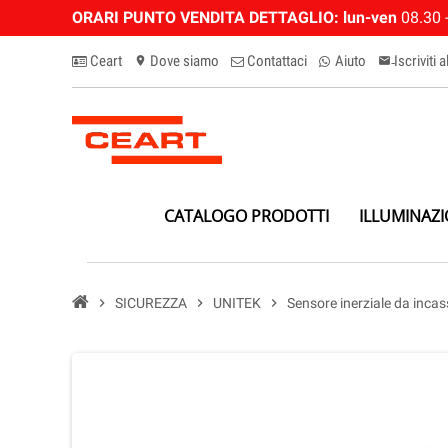
ORARI PUNTO VENDITA DETTAGLIO:
lun-ven
08.30 -
Ceart
Dove siamo
Contattaci
Aiuto
Iscriviti 
location_on
email-n
CATALOGO PRODOTTI
ILLUMINAZ
chevron_right
SICUREZZA
chevron_right
UNITEK
chevron_right
Sensore inerziale da inca